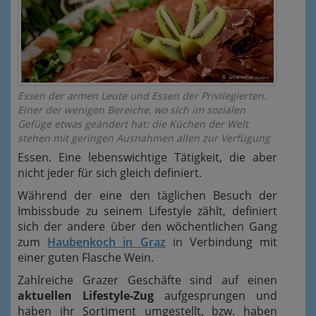
Essen der armen Leute und Essen der Privilegierten.
Einer der wenigen Bereiche, wo sich im sozialen
Gefüge etwas geändert hat: die Küchen der Welt
stehen mit geringen Ausnahmen allen zur Verfügung
Essen. Eine lebenswichtige Tätigkeit, die aber
nicht jeder für sich gleich definiert.
Während der eine den täglichen Besuch der
Imbissbude zu seinem Lifestyle zählt, definiert
sich der andere über den wöchentlichen Gang
zum
Haubenkoch in Graz
in Verbindung mit
einer guten Flasche Wein.
Zahlreiche Grazer Geschäfte sind auf einen
aktuellen Lifestyle-Zug
aufgesprungen und
haben ihr Sortiment umgestellt, bzw. haben