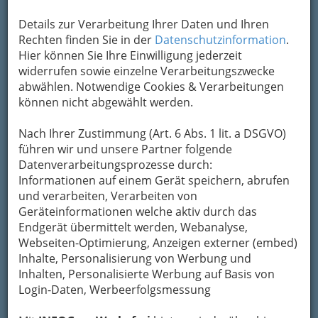
Details zur Verarbeitung Ihrer Daten und Ihren
Rechten finden Sie in der
Datenschutzinformation
.
Hier können Sie Ihre Einwilligung jederzeit
widerrufen sowie einzelne Verarbeitungszwecke
abwählen. Notwendige Cookies & Verarbeitungen
können nicht abgewählt werden.
Nach Ihrer Zustimmung (Art. 6 Abs. 1 lit. a DSGVO)
führen wir und unsere Partner folgende
Datenverarbeitungsprozesse durch:
Design ist gerade in Graz, der ‚City of Design‘ ein ganz
Informationen auf einem Gerät speichern, abrufen
wesentliches Merkmal von Lifestyle.
und verarbeiten, Verarbeiten von
Lifestyle, oder auf Deutsch Lebensstil.
Geräteinformationen welche aktiv durch das
Was ist das genau?
Endgerät übermittelt werden, Webanalyse,
Webseiten-Optimierung, Anzeigen externer (embed)
Darauf könnte man sagen: „Gute Frage –
Inhalte, Personalisierung von Werbung und
☺
nächste Frage“.
Es gibt allerdings schon
Inhalten, Personalisierte Werbung auf Basis von
Definitionen bzw. Versuche, den Begriff zu
Login-Daten, Werbeerfolgsmessung
definieren.