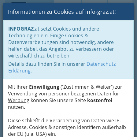
Toggle navi
Suche
Login
Menü
Informationen zu Cookies auf info-graz.at!
Home
Lifestyle
INFOGRAZ
.at setzt Cookies und andere
Technologien ein. Einige Cookies &
Datenverarbeitungen sind notwendig, andere
Gesundheit, Internet, Mode,
helfen dabei, das Angebot zu verbessern oder
Sport, Lesen, Essen: Das
wirtschaftlich zu betreiben.
alles ist Lifestyle - auch in
Details dazu finden Sie in unserer
Datenschutz
Graz und Umgebung
Erklärung
.
Suche nach Gutscheinen & Rabattcodes – Marke
Mit Ihrer
Einwilligung
('Zustimmen & Weiter') zur
oder Produkt eingeben
Verwendung von
personenbezogenen Daten für
Werbung
können Sie unsere Seite
kostenfrei
Was ist Lifestyle? Die Antwort auf
nutzen.
diese Frage ist breit gefächert
und jeder definiert den
Diese schließt die Verarbeitung von Daten wie IP-
Lebensstil für sich selbst.
Adresse, Cookies & sonstigen Identifiern außerhalb
der EU (u.a. USA) ein.