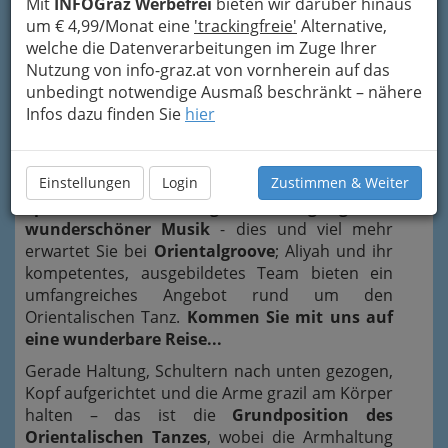
Mit
INFOGraz Werbefrei
bieten wir darüber hinaus
um € 4,99/Monat eine
'trackingfreie'
Alternative,
welche die Datenverarbeitungen im Zuge Ihrer
Nutzung von info-graz.at von vornherein auf das
unbedingt notwendige Ausmaß beschränkt – nähere
Infos dazu finden Sie
hier
Einstellungen
Login
Zustimmen & Weiter
Spass, Fitness
und
elegante Bewegungen
zu
wunderschöner Musik
- dies und viel mehr
erwartet Sie bei
Orientalgroove
; Aliyah und ihr
kompetentes, ausgebildetes Team bieten ein
umfangreiches Angebot rund um den
Orientalischen Tanz.
Kommen Sie mit uns auf
eine wunderbare Reise...
Gerade Haltung, Schultern nach unten gezogen,
Kopf aufgerichtet und die Arme grazil am Körper
halten – das ist die
Grundposition des
Orientalischen Tanzes
, wobei die Armhaltung