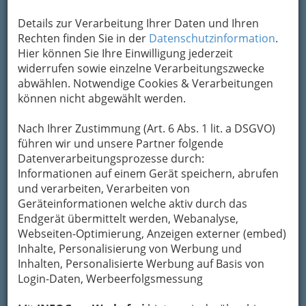
Details zur Verarbeitung Ihrer Daten und Ihren
Rechten finden Sie in der
Datenschutzinformation
.
Hier können Sie Ihre Einwilligung jederzeit
widerrufen sowie einzelne Verarbeitungszwecke
abwählen. Notwendige Cookies & Verarbeitungen
können nicht abgewählt werden.
Nach Ihrer Zustimmung (Art. 6 Abs. 1 lit. a DSGVO)
führen wir und unsere Partner folgende
Datenverarbeitungsprozesse durch:
Informationen auf einem Gerät speichern, abrufen
Gerade Haltung, Schultern nach
und verarbeiten, Verarbeiten von
unten gezogen, Kopf
Geräteinformationen welche aktiv durch das
aufgerichtet und die Arme grazil
Endgerät übermittelt werden, Webanalyse,
Webseiten-Optimierung, Anzeigen externer (embed)
am Körper halten
Inhalte, Personalisierung von Werbung und
Inhalten, Personalisierte Werbung auf Basis von
Login-Daten, Werbeerfolgsmessung