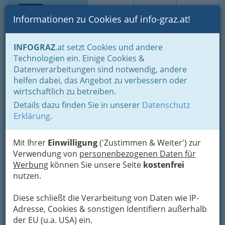
Toggle navi
Suche
Login
Menü
Informationen zu Cookies auf info-graz.at!
Home
Mein IG
INFOGRAZ
.at setzt Cookies und andere
Technologien ein. Einige Cookies &
Datenverarbeitungen sind notwendig, andere
Spass, Fitness und Eleganz
helfen dabei, das Angebot zu verbessern oder
zu wunderschöner Musik
wirtschaftlich zu betreiben.
Details dazu finden Sie in unserer
Datenschutz
Wie jede andere Tanzsportart auch, hat der
Erklärung
.
Orientalische Tanz seine
wohltuende Wirkung
auf Körper und Geist
.
Mit Ihrer
Einwilligung
('Zustimmen & Weiter') zur
Verwendung von
personenbezogenen Daten für
Werbung
können Sie unsere Seite
kostenfrei
nutzen.
Diese schließt die Verarbeitung von Daten wie IP-
Adresse, Cookies & sonstigen Identifiern außerhalb
der EU (u.a. USA) ein.