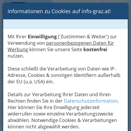
Toggle navi
Suche
Login
Menü
Informationen zu Cookies auf info-graz.at!
Home
Physikalische Messtechnik, Nachrichtentechnik
DI Hartmann Zingerle
Mit Ihrer
Einwilligung
('Zustimmen & Weiter') zur
Verwendung von
personenbezogenen Daten für
Blümelhofweg 2, 8044 Graz-Mariatrost
Werbung
können Sie unsere Seite
kostenfrei
+43 316 393 181
nutzen.
Diese schließt die Verarbeitung von Daten wie IP-
Adresse, Cookies & sonstigen Identifiern außerhalb
der EU (u.a. USA) ein.
Karte
Details zur Verarbeitung Ihrer Daten und Ihren
Adresse mit Google Maps anschauen
Rechten finden Sie in der
Datenschutzinformation
.
Hier können Sie Ihre Einwilligung jederzeit
widerrufen sowie einzelne Verarbeitungszwecke
abwählen. Notwendige Cookies & Verarbeitungen
können nicht abgewählt werden.