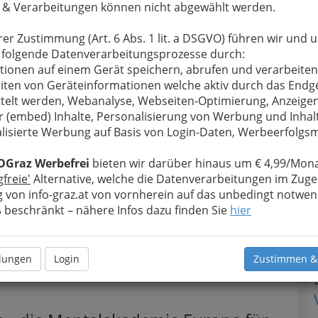
 & Verarbeitungen können nicht abgewählt werden.
atung
mer und Prokurist der MENTAK Aus- und
rer Zustimmung (Art. 6 Abs. 1 lit. a DSGVO) führen wir und 
dungs-GmbH
 folgende Datenverarbeitungsprozesse durch:
tionen auf einem Gerät speichern, abrufen und verarbeiten
iner und Mentalcoach
N
iten von Geräteinformationen welche aktiv durch das Endg
nd Sozialberater
, systemische Ausbildung, Sport
telt werden, Webanalyse, Webseiten-Optimierung, Anzeige
ner, Kinder Mentaltrainer, Master Mentaltrainer,
r (embed) Inhalte, Personalisierung von Werbung und Inhal
wave Coach u.v.m.
lisierte Werbung auf Basis von Login-Daten, Werbeerfolg
 im betriebswirtschaftlichen Bereich
OGraz Werbefrei
bieten wir darüber hinaus um € 4,99/Mona
Erfahrung im Management
gfreie'
Alternative, welche die Datenverarbeitungen im Zuge
 von info-graz.at von vornherein auf das unbedingt notwen
ainertätigkeit – speziell Mentaltraining
beschränkt – nähere Infos dazu finden Sie
hier
 Motto: "
Gut drauf ist kein Zufall
", macht es
Menschen zu arbeiten. Es macht Freude, wenn das
oder Coaching
Potenziale entdecken lässt und
llungen
Login
Zustimmen &
Leben besser zu meistern ist.