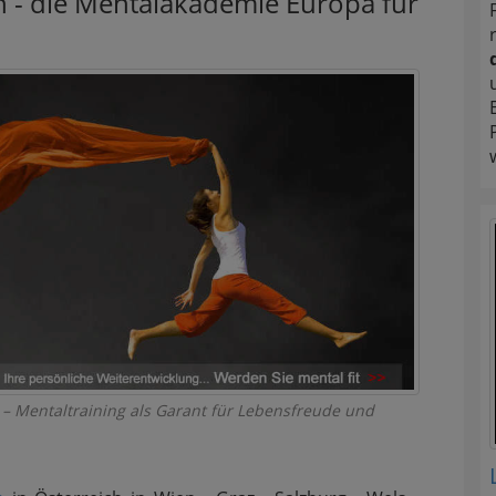
en - die Mentalakademie Europa für
 – Mentaltraining als Garant für Lebensfreude und