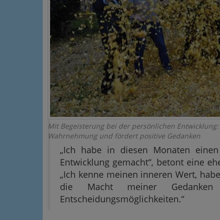
Mit Begeisterung bei der persönlichen Entwicklung:
Wahrnehmung und fördert positive Gedanken
„Ich habe in diesen Monaten einen
Entwicklung gemacht“, betont eine eh
„Ich kenne meinen inneren Wert, hab
die Macht meiner Gedanken
Entscheidungsmöglichkeiten.“