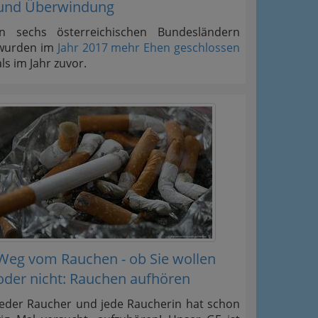
und Überwindung
In sechs österreichischen Bundesländern
wurden im
Jahr 2017 mehr Ehen geschlossen
als im Jahr zuvor.
Weg vom Rauchen - ob Sie wollen
oder nicht: Rauchen aufhören
Jeder Raucher und jede Raucherin hat schon