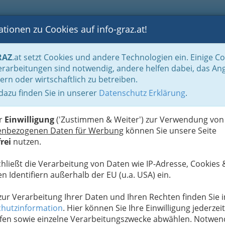
tionen zu Cookies auf info-graz.at!
B
F
G
B
GEN
LOGS
OTOS
ASTRONOMIE
RANCHEN
RAZ
.at setzt Cookies und andere Technologien ein. Einige C
Adressen von Seminaranbietern
rarbeitungen sind notwendig, andere helfen dabei, das An
ern oder wirtschaftlich zu betreiben.
MENTAK Ausbildung /
 dazu finden Sie in unserer
Datenschutz Erklärung
.
T
ing und Coaching, positive
w
er
Einwilligung
('Zustimmen & Weiter') zur Verwendung von
enbezogenen Daten für Werbung
können Sie unsere Seite
rei
nutzen.
chließt die Verarbeitung von Daten wie IP-Adresse, Cookies 
n Identifiern außerhalb der EU (u.a. USA) ein.
 zur Verarbeitung Ihrer Daten und Ihren Rechten finden Sie i
hutzinformation
. Hier können Sie Ihre Einwilligung jederzeit
s Trainertätigkeit – speziell
fen sowie einzelne Verarbeitungszwecke abwählen. Notwen