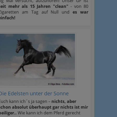
zig Mal versucht, aufzuhören! Unser GF ist
seit mehr als 15 Jahren "clean"
- von 80
Zigaretten am Tag auf Null und
es war
einfach!
Die Edelsten unter der Sonne
Euch kann ich´s ja sagen –
nichts, aber
schon absolut überhaupt gar nichts ist mir
heiliger..
Wie kann ich dem Pferd gerecht