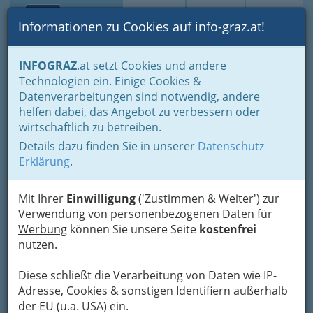
Toggle navi
Suche
Login
Menü
Informationen zu Cookies auf info-graz.at!
Home
Lifestyle
Gleichklang für Körper, Geist und Seele
INFOGRAZ
.at setzt Cookies und andere
Adressen von Seminaranbietern
Technologien ein. Einige Cookies &
Paarberatung -
Datenverarbeitungen sind notwendig, andere
Nav
helfen dabei, das Angebot zu verbessern oder
Paartherapie Karin & Harald
wirtschaftlich zu betreiben.
Kölbl
Details dazu finden Sie in unserer
Datenschutz
Erklärung
.
Körösistraße 48 c 1. Stock, 8010 Graz
+43 699 1219 1608
Mit Ihrer
Einwilligung
('Zustimmen & Weiter') zur
+43 699 1209 6813
Verwendung von
personenbezogenen Daten für
Werbung
können Sie unsere Seite
kostenfrei
nutzen.
Karte
Diese schließt die Verarbeitung von Daten wie IP-
Adresse, Cookies & sonstigen Identifiern außerhalb
Karte anzeigen
der EU (u.a. USA) ein.