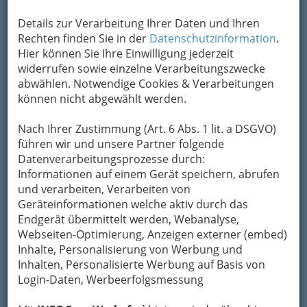
Kontaktaufnahme
Details zur Verarbeitung Ihrer Daten und Ihren
Rechten finden Sie in der
Datenschutzinformation
.
Um die Info-Graz Firmen
vor Spam-Mails zu
Hier können Sie Ihre Einwilligung jederzeit
bewahren
, verwenden wir an dieser Stelle zur
widerrufen sowie einzelne Verarbeitungszwecke
Übermittlung Ihrer Nachricht ein sicheres
abwählen. Notwendige Cookies & Verarbeitungen
Formular. Ihre Nachricht wird nach dem
können nicht abgewählt werden.
Absenden umgehend per Mail an das
Unternehmen Paarberatung - Paartherapie
Nach Ihrer Zustimmung (Art. 6 Abs. 1 lit. a DSGVO)
Karin & Harald Kölbl weitergeleitet.
führen wir und unsere Partner folgende
Datenverarbeitungsprozesse durch:
Mein Name
Informationen auf einem Gerät speichern, abrufen
und verarbeiten, Verarbeiten von
Geräteinformationen welche aktiv durch das
Meine Email Adresse
Endgerät übermittelt werden, Webanalyse,
Webseiten-Optimierung, Anzeigen externer (embed)
Inhalte, Personalisierung von Werbung und
Mein Betreff
Inhalten, Personalisierte Werbung auf Basis von
Login-Daten, Werbeerfolgsmessung