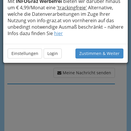
Mit
INFOGraz Werbefrei
bieten wir darüber hinaus
Meine Nachricht
um € 4,99/Monat eine
'trackingfreie'
Alternative,
welche die Datenverarbeitungen im Zuge Ihrer
Nutzung von info-graz.at von vornherein auf das
unbedingt notwendige Ausmaß beschränkt – nähere
Infos dazu finden Sie
hier
Einstellungen
Login
Zustimmen & Weiter
Meine Nachricht senden