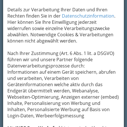
Kontaktaufnahme
Details zur Verarbeitung Ihrer Daten und Ihren
Um die Info-Graz Firmen
vor Spam-Mails zu
Rechten finden Sie in der
Datenschutzinformation
.
bewahren
, verwenden wir an dieser Stelle zur
Hier können Sie Ihre Einwilligung jederzeit
Übermittlung Ihrer Nachricht ein sicheres
widerrufen sowie einzelne Verarbeitungszwecke
Formular. Ihre Nachricht wird nach dem
abwählen. Notwendige Cookies & Verarbeitungen
Absenden umgehend per Mail an das
können nicht abgewählt werden.
Unternehmen Feldkirchner Hof weitergeleitet.
Nach Ihrer Zustimmung (Art. 6 Abs. 1 lit. a DSGVO)
Mein Name
führen wir und unsere Partner folgende
Datenverarbeitungsprozesse durch:
Informationen auf einem Gerät speichern, abrufen
Meine Email Adresse
und verarbeiten, Verarbeiten von
Geräteinformationen welche aktiv durch das
Endgerät übermittelt werden, Webanalyse,
Webseiten-Optimierung, Anzeigen externer (embed)
Mein Betreff
Inhalte, Personalisierung von Werbung und
Inhalten, Personalisierte Werbung auf Basis von
Login-Daten, Werbeerfolgsmessung
Meine Nachricht