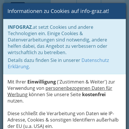
Toggle navi
Suche
Login
Menü
Informationen zu Cookies auf info-graz.at!
Home
Lebens-Guide
Ausflugsziele in der grünen Mark
INFOGRAZ
.at setzt Cookies und andere
Ausflugstipps: Biker willkommen - Bikertreffs
Technologien ein. Einige Cookies &
Feldkirchner Hof
Datenverarbeitungen sind notwendig, andere
Nav
helfen dabei, das Angebot zu verbessern oder
Triester Straße 32, 8073 Graz
wirtschaftlich zu betreiben.
+43 316 462 763
Details dazu finden Sie in unserer
Datenschutz
+43 316 462 763 - 4
Erklärung
.
Mit Ihrer
Einwilligung
('Zustimmen & Weiter') zur
Verwendung von
personenbezogenen Daten für
Karte
Werbung
können Sie unsere Seite
kostenfrei
nutzen.
Adresse mit Google Maps anschauen
Diese schließt die Verarbeitung von Daten wie IP-
Adresse, Cookies & sonstigen Identifiern außerhalb
der EU (u.a. USA) ein.