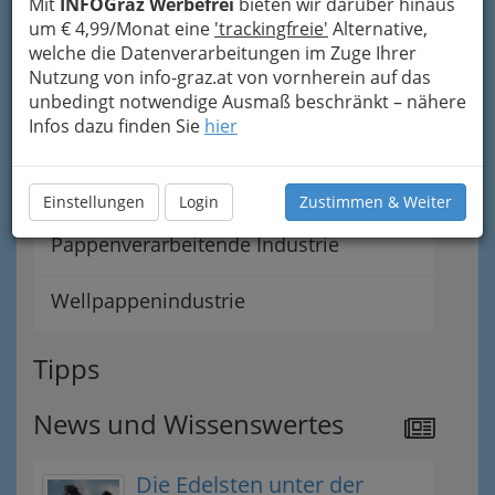
Mit
INFOGraz Werbefrei
bieten wir darüber hinaus
um € 4,99/Monat eine
'trackingfreie'
Alternative,
Fachvertretung der Papier und Pappe
welche die Datenverarbeitungen im Zuge Ihrer
verarbeitenden Industrie
Nutzung von info-graz.at von vornherein auf das
unbedingt notwendige Ausmaß beschränkt – nähere
Infos dazu finden Sie
hier
Kartonagenerzeugung
Papierverarbeitende Industrie
Einstellungen
Login
Zustimmen & Weiter
Pappenverarbeitende Industrie
Wellpappenindustrie
Tipps
News und Wissenswertes
Die Edelsten unter der