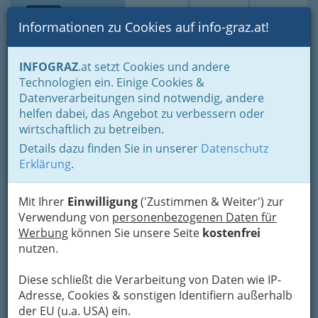
Toggle navi
Suche
Login
Menü
Informationen zu Cookies auf info-graz.at!
Home
Branchen
Industrie
Papier u Pappe verarb. Industrie
INFOGRAZ
.at setzt Cookies und andere
Fachvertretung der Papier und Pappe verarbeitenden Industrie
Technologien ein. Einige Cookies &
Agnes Juliana Csaky-
Datenverarbeitungen sind notwendig, andere
Nav
helfen dabei, das Angebot zu verbessern oder
Pallavicini
wirtschaftlich zu betreiben.
Details dazu finden Sie in unserer
Datenschutz
Weinitzenstraße 1, 8045 Graz
Erklärung
.
Mit Ihrer
Einwilligung
('Zustimmen & Weiter') zur
Verwendung von
personenbezogenen Daten für
Karte
Werbung
können Sie unsere Seite
kostenfrei
nutzen.
Adresse mit Google Maps anschauen
Diese schließt die Verarbeitung von Daten wie IP-
Adresse, Cookies & sonstigen Identifiern außerhalb
der EU (u.a. USA) ein.