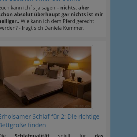
Euch kann ich´s ja sagen –
nichts, aber
schon absolut überhaupt gar nichts ist mir
heiliger..
Wie kann ich dem Pferd gerecht
werden? - fragt sich Daniela Kummer.
Erholsamer Schlaf für 2: Die richtige
Bettgröße finden
Die
Schlafqualität
spielt für
das