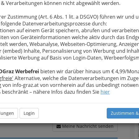
 & Verarbeitungen können nicht abgewählt werden.
rer Zustimmung (Art. 6 Abs. 1 lit. a DSGVO) führen wir und 
u bewahren
, verwenden wir an dieser Stelle zur
 folgende Datenverarbeitungsprozesse durch:
Formular. Ihre Nachricht wird nach dem Absenden
tionen auf einem Gerät speichern, abrufen und verarbeiten
ackungsindustrie Volckmar Gesellschaft m.b.H.
iten von Geräteinformationen welche aktiv durch das Endg
T
telt werden, Webanalyse, Webseiten-Optimierung, Anzeige
r (embed) Inhalte, Personalisierung von Werbung und Inhal
Meine Nachricht
lisierte Werbung auf Basis von Login-Daten, Werbeerfolg
N
OGraz Werbefrei
bieten wir darüber hinaus um € 4,99/Mona
gfreie'
Alternative, welche die Datenverarbeitungen im Zuge
 von info-graz.at von vornherein auf das unbedingt notwen
beschränkt – nähere Infos dazu finden Sie
hier
llungen
Login
Zustimmen &
Meine Nachricht senden