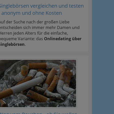
Singlebörsen vergleichen und testen
- anonym und ohne Kosten
Auf der Suche nach der großen Liebe
entscheiden sich immer mehr Damen und
Herren jeden Alters für die einfache,
bequeme Variante: das
Onlinedating über
Singlebörsen
.