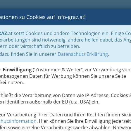
tionen zu Cookies auf info-graz.at!
B
F
G
B
GEN
LOGS
OTOS
ASTRONOMIE
RANCHEN
RAZ
.at setzt Cookies und andere Technologien ein. Einige C
ustrie
Fachvertretung der Papier und Pappe verarbeitenden Industrie
rarbeitungen sind notwendig, andere helfen dabei, das An
ern oder wirtschaftlich zu betreiben.
kmar Gesellschaft m.b.H.
 dazu finden Sie in unserer
Datenschutz Erklärung
.
N
er
Einwilligung
('Zustimmen & Weiter') zur Verwendung von
enbezogenen Daten für Werbung
können Sie unsere Seite
rei
nutzen.
chließt die Verarbeitung von Daten wie IP-Adresse, Cookies 
n Identifiern außerhalb der EU (u.a. USA) ein.
 zur Verarbeitung Ihrer Daten und Ihren Rechten finden Sie i
hutzinformation
. Hier können Sie Ihre Einwilligung jederzeit
fen sowie einzelne Verarbeitungszwecke abwählen. Notwen