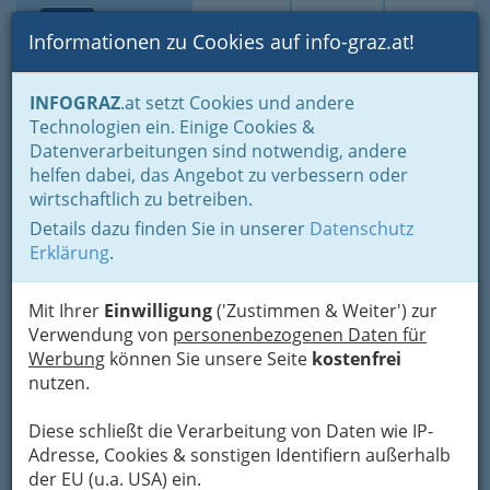
Toggle navi
Suche
Login
Menü
Informationen zu Cookies auf info-graz.at!
Home
Branchen
Freizeit & Sport
Lebensart
INFOGRAZ
.at setzt Cookies und andere
Diverses für Fun, Spaß und Hobby
Technologien ein. Einige Cookies &
DMT Modellsport Dobl
Datenverarbeitungen sind notwendig, andere
Nav
helfen dabei, das Angebot zu verbessern oder
+43 3136 54343
wirtschaftlich zu betreiben.
+43 3136 543 43 43
Details dazu finden Sie in unserer
Datenschutz
Erklärung
.
Mit Ihrer
Einwilligung
('Zustimmen & Weiter') zur
Kontaktaufnahme
Verwendung von
personenbezogenen Daten für
Werbung
können Sie unsere Seite
kostenfrei
Um die Info-Graz Firmen
vor Spam-Mails zu
nutzen.
bewahren
, verwenden wir an dieser Stelle zur
Übermittlung Ihrer Nachricht ein sicheres
Diese schließt die Verarbeitung von Daten wie IP-
Formular. Ihre Nachricht wird nach dem
Adresse, Cookies & sonstigen Identifiern außerhalb
Absenden umgehend per Mail an das
der EU (u.a. USA) ein.