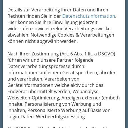
Unternehmen DMT Modellsport Dobl
weitergeleitet.
Details zur Verarbeitung Ihrer Daten und Ihren
Rechten finden Sie in der
Datenschutzinformation
.
Mein Name
Hier können Sie Ihre Einwilligung jederzeit
widerrufen sowie einzelne Verarbeitungszwecke
abwählen. Notwendige Cookies & Verarbeitungen
Meine Email Adresse
können nicht abgewählt werden.
Nach Ihrer Zustimmung (Art. 6 Abs. 1 lit. a DSGVO)
führen wir und unsere Partner folgende
Mein Betreff
Datenverarbeitungsprozesse durch:
Informationen auf einem Gerät speichern, abrufen
und verarbeiten, Verarbeiten von
Meine Nachricht
Geräteinformationen welche aktiv durch das
Endgerät übermittelt werden, Webanalyse,
Webseiten-Optimierung, Anzeigen externer (embed)
Inhalte, Personalisierung von Werbung und
Inhalten, Personalisierte Werbung auf Basis von
Login-Daten, Werbeerfolgsmessung