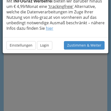
Mit
INFOGraz Werbefrei
bieten wir darüber hinaus
um € 4,99/Monat eine
'trackingfreie'
Alternative,
welche die Datenverarbeitungen im Zuge Ihrer
Nutzung von info-graz.at von vornherein auf das
Meine Nachricht senden
unbedingt notwendige Ausmaß beschränkt – nähere
Infos dazu finden Sie
hier
Einstellungen
Login
Zustimmen & Weiter