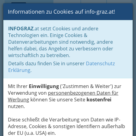
Toggle navi
Suche
Login
Menü
Informationen zu Cookies auf info-graz.at!
Home
Branchen
Bauen - der Weg zum eigenen Haus
INFOGRAZ
.at setzt Cookies und andere
Immobilienbüros, Immobilienmakler, Immobilienverwalter und
Technologien ein. Einige Cookies &
Immobilientreuhänder
Datenverarbeitungen sind notwendig, andere
Christian Pölzl - CP
Nav
helfen dabei, das Angebot zu verbessern oder
wirtschaftlich zu betreiben.
Immobilientreuhand
Details dazu finden Sie in unserer
Datenschutz
Fürstenfelderstrasse 49, 8200 Gleisdorf
Erklärung
.
+43 316 226 056
+43 664 1010 521
Mit Ihrer
Einwilligung
('Zustimmen & Weiter') zur
Verwendung von
personenbezogenen Daten für
Werbung
können Sie unsere Seite
kostenfrei
nutzen.
Karte
Diese schließt die Verarbeitung von Daten wie IP-
Adresse, Cookies & sonstigen Identifiern außerhalb
Karte anzeigen
der EU (u.a. USA) ein.