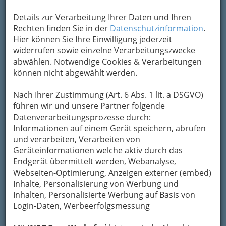
Kontaktaufnahme
Details zur Verarbeitung Ihrer Daten und Ihren
Um die Info-Graz Firmen
Rechten finden Sie in der
Datenschutzinformation
vor Spam-Mails zu
.
bewahren
Hier können Sie Ihre Einwilligung jederzeit
, verwenden wir an dieser Stelle zur
Übermittlung Ihrer Nachricht ein sicheres
widerrufen sowie einzelne Verarbeitungszwecke
Formular. Ihre Nachricht wird nach dem
abwählen. Notwendige Cookies & Verarbeitungen
Absenden umgehend per Mail an das
können nicht abgewählt werden.
Unternehmen Christian Pölzl - CP
Immobilientreuhand weitergeleitet.
Nach Ihrer Zustimmung (Art. 6 Abs. 1 lit. a DSGVO)
führen wir und unsere Partner folgende
Mein Name
Datenverarbeitungsprozesse durch:
Informationen auf einem Gerät speichern, abrufen
und verarbeiten, Verarbeiten von
Meine Email Adresse
Geräteinformationen welche aktiv durch das
Endgerät übermittelt werden, Webanalyse,
Webseiten-Optimierung, Anzeigen externer (embed)
Inhalte, Personalisierung von Werbung und
Mein Betreff
Inhalten, Personalisierte Werbung auf Basis von
Login-Daten, Werbeerfolgsmessung