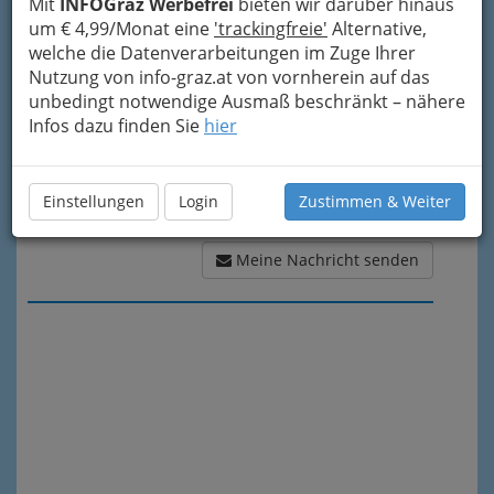
Meine Nachricht
Mit
INFOGraz Werbefrei
bieten wir darüber hinaus
um € 4,99/Monat eine
'trackingfreie'
Alternative,
welche die Datenverarbeitungen im Zuge Ihrer
Nutzung von info-graz.at von vornherein auf das
unbedingt notwendige Ausmaß beschränkt – nähere
Infos dazu finden Sie
hier
Einstellungen
Login
Zustimmen & Weiter
Meine Nachricht senden