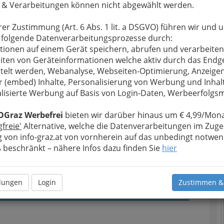
 & Verarbeitungen können nicht abgewählt werden.
u bewahren
, verwenden wir an dieser Stelle zur
rer Zustimmung (Art. 6 Abs. 1 lit. a DSGVO) führen wir und 
Formular. Ihre Nachricht wird nach dem Absenden
 folgende Datenverarbeitungsprozesse durch:
ak Gesellschaft mbH weitergeleitet.
tionen auf einem Gerät speichern, abrufen und verarbeiten
iten von Geräteinformationen welche aktiv durch das Endg
Meine Nachricht
telt werden, Webanalyse, Webseiten-Optimierung, Anzeige
r (embed) Inhalte, Personalisierung von Werbung und Inhal
T
lisierte Werbung auf Basis von Login-Daten, Werbeerfolg
N
OGraz Werbefrei
bieten wir darüber hinaus um € 4,99/Mona
gfreie'
Alternative, welche die Datenverarbeitungen im Zuge
 von info-graz.at von vornherein auf das unbedingt notwen
beschränkt – nähere Infos dazu finden Sie
hier
Meine Nachricht senden
llungen
Login
Zustimmen &