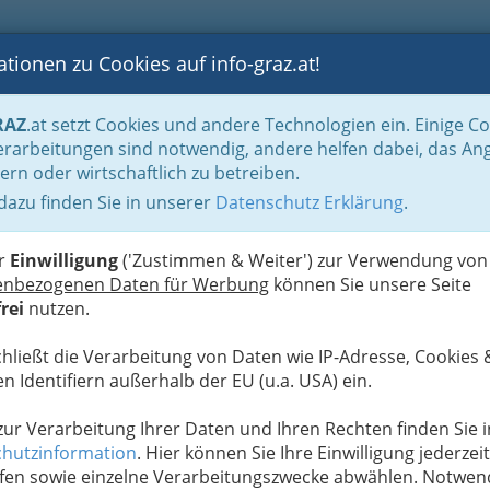
tionen zu Cookies auf info-graz.at!
B
F
G
B
GEN
LOGS
OTOS
ASTRONOMIE
RANCHEN
RAZ
.at setzt Cookies und andere Technologien ein. Einige C
Immobilienbüros, Immobilienmakler, Immobilienverwalter und Immobilientreuh
rarbeitungen sind notwendig, andere helfen dabei, das An
mgebung
ern oder wirtschaftlich zu betreiben.
bH
 dazu finden Sie in unserer
Datenschutz Erklärung
.
N
er
Einwilligung
('Zustimmen & Weiter') zur Verwendung von
enbezogenen Daten für Werbung
können Sie unsere Seite
rei
nutzen.
chließt die Verarbeitung von Daten wie IP-Adresse, Cookies 
n Identifiern außerhalb der EU (u.a. USA) ein.
 zur Verarbeitung Ihrer Daten und Ihren Rechten finden Sie i
hutzinformation
. Hier können Sie Ihre Einwilligung jederzeit
fen sowie einzelne Verarbeitungszwecke abwählen. Notwen