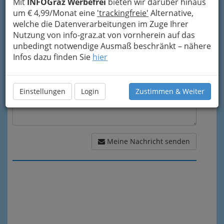
Mit
INFOGraz Werbefrei
bieten wir darüber hinaus
um € 4,99/Monat eine
'trackingfreie'
Alternative,
Meine Nachricht
welche die Datenverarbeitungen im Zuge Ihrer
Nutzung von info-graz.at von vornherein auf das
unbedingt notwendige Ausmaß beschränkt – nähere
Infos dazu finden Sie
hier
Einstellungen
Login
Zustimmen & Weiter
Meine Nachricht senden