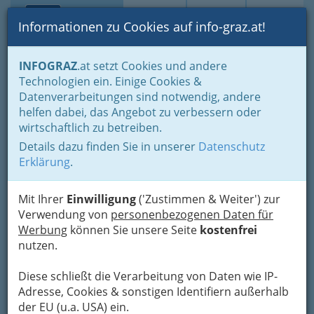
Toggle navi
Suche
Login
Menü
Informationen zu Cookies auf info-graz.at!
Home
Branchen
Bauen - der Weg zum eigenen Haus
INFOGRAZ
.at setzt Cookies und andere
Immobilienbüros, Immobilienmakler, Immobilienverwalter und
Technologien ein. Einige Cookies &
Immobilientreuhänder
Datenverarbeitungen sind notwendig, andere
Immobilienmakler und Immobilienmaklerin in Graz und Umgebung
helfen dabei, das Angebot zu verbessern oder
Länderrealitäten, J.
Nav
wirtschaftlich zu betreiben.
Hammerl, Gesellschaft
Details dazu finden Sie in unserer
Datenschutz
m.b.H. & Co.KG.
Erklärung
.
Griesplatz 11, 8020 Graz
Mit Ihrer
Einwilligung
('Zustimmen & Weiter') zur
+43 316 760 099
Verwendung von
personenbezogenen Daten für
+43 316 760 099-90
Werbung
können Sie unsere Seite
kostenfrei
nutzen.
Diese schließt die Verarbeitung von Daten wie IP-
Adresse, Cookies & sonstigen Identifiern außerhalb
Karte
der EU (u.a. USA) ein.