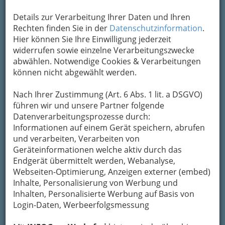
Karte anzeigen
Details zur Verarbeitung Ihrer Daten und Ihren
Rechten finden Sie in der
Datenschutzinformation
.
Kontaktaufnahme
Hier können Sie Ihre Einwilligung jederzeit
widerrufen sowie einzelne Verarbeitungszwecke
Um die Info-Graz Firmen
vor Spam-Mails zu
abwählen. Notwendige Cookies & Verarbeitungen
bewahren
, verwenden wir an dieser Stelle zur
können nicht abgewählt werden.
Übermittlung Ihrer Nachricht ein sicheres
Formular. Ihre Nachricht wird nach dem
Nach Ihrer Zustimmung (Art. 6 Abs. 1 lit. a DSGVO)
Absenden umgehend per Mail an das
führen wir und unsere Partner folgende
Unternehmen Länderrealitäten, J. Hammerl,
Datenverarbeitungsprozesse durch:
Gesellschaft m.b.H. & Co.KG. weitergeleitet.
Informationen auf einem Gerät speichern, abrufen
Mein Name
und verarbeiten, Verarbeiten von
Geräteinformationen welche aktiv durch das
Endgerät übermittelt werden, Webanalyse,
Webseiten-Optimierung, Anzeigen externer (embed)
Meine Email Adresse
Inhalte, Personalisierung von Werbung und
Inhalten, Personalisierte Werbung auf Basis von
Login-Daten, Werbeerfolgsmessung
Mein Betreff