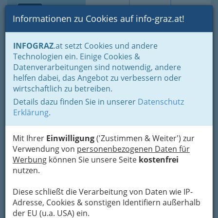
Toggle navi
Suche
Login
Menü
Informationen zu Cookies auf info-graz.at!
Home
Branchen
Bauen - der Weg zum eigenen Haus
INFOGRAZ
.at setzt Cookies und andere
Immobilienbüros, Immobilienmakler, Immobilienverwalter und
Technologien ein. Einige Cookies &
Immobilientreuhänder
Datenverarbeitungen sind notwendig, andere
Immobilienmakler und Immobilienmaklerin in Graz und Umgebung
helfen dabei, das Angebot zu verbessern oder
Heribert Legenstein
Nav
wirtschaftlich zu betreiben.
Details dazu finden Sie in unserer
Datenschutz
Ferdinand-von-Saar-Weg 5, 8042 Graz-St.Peter
Erklärung
.
+43 3464 2835
+43 3464 2835 - 4
Mit Ihrer
Einwilligung
('Zustimmen & Weiter') zur
Verwendung von
personenbezogenen Daten für
Werbung
können Sie unsere Seite
kostenfrei
nutzen.
Karte
Diese schließt die Verarbeitung von Daten wie IP-
Adresse, Cookies & sonstigen Identifiern außerhalb
Adresse mit Google Maps anschauen
der EU (u.a. USA) ein.