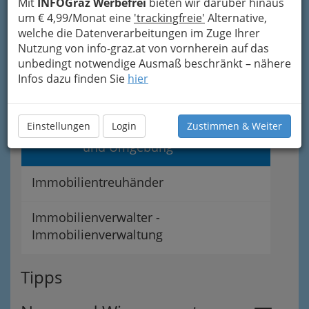
Mit
INFOGraz Werbefrei
bieten wir darüber hinaus
um € 4,99/Monat eine
'trackingfreie'
Alternative,
Immobilienbüros
welche die Datenverarbeitungen im Zuge Ihrer
Nutzung von info-graz.at von vornherein auf das
Rund um Immobilien
unbedingt notwendige Ausmaß beschränkt – nähere
Infos dazu finden Sie
hier
Immobilienmakler und
Einstellungen
Login
Zustimmen & Weiter
Immobilienmaklerin in Graz
und Umgebung
Immobilientreuhänder
Immobilienverwalter -
Immobilienverwaltung
Tipps