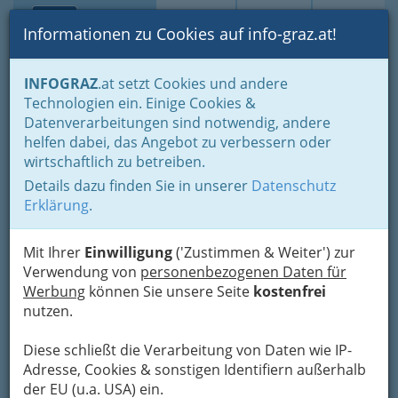
Toggle navi
Suche
Login
Menü
Informationen zu Cookies auf info-graz.at!
Home
Branchen
Bauen - der Weg zum eigenen Haus
INFOGRAZ
.at setzt Cookies und andere
Immobilienbüros, Immobilienmakler, Immobilienverwalter und
Technologien ein. Einige Cookies &
Immobilientreuhänder
Datenverarbeitungen sind notwendig, andere
Immobilienmakler und Immobilienmaklerin in Graz und Umgebung
helfen dabei, das Angebot zu verbessern oder
Metropolis Real Estate
Nav
wirtschaftlich zu betreiben.
GmbH
Details dazu finden Sie in unserer
Datenschutz
Erklärung
.
Leechgasse 30, 8010 Graz
+43 1 581 29 81
Mit Ihrer
Einwilligung
('Zustimmen & Weiter') zur
+43 1 581 29 81 - 92
Verwendung von
personenbezogenen Daten für
Werbung
können Sie unsere Seite
kostenfrei
nutzen.
Karte
Diese schließt die Verarbeitung von Daten wie IP-
Adresse, Cookies & sonstigen Identifiern außerhalb
der EU (u.a. USA) ein.
Karte anzeigen