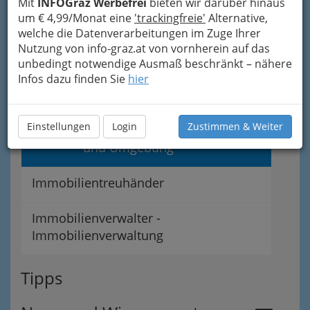
Mit
INFOGraz Werbefrei
bieten wir darüber hinaus
um € 4,99/Monat eine
'trackingfreie'
Alternative,
Immobilienbüros
welche die Datenverarbeitungen im Zuge Ihrer
Nutzung von info-graz.at von vornherein auf das
Rund um Immobilien
unbedingt notwendige Ausmaß beschränkt – nähere
Infos dazu finden Sie
hier
Immobilienmakler und
Einstellungen
Login
Zustimmen & Weiter
Immobilienmaklerin in Graz
und Umgebung
Immobilientreuhänder
Immobilienverwalter -
Immobilienverwaltung
Tipps