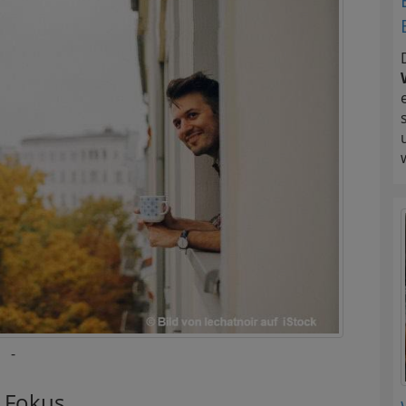
-
 Fokus