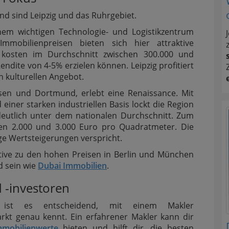
nd sind Leipzig und das Ruhrgebiet.
inem wichtigen Technologie- und Logistikzentrum
 Immobilienpreisen bieten sich hier attraktive
er kosten im Durchschnitt zwischen 300.000 und
dite von 4-5% erzielen können. Leipzig profitiert
 kulturellen Angebot.
sen und Dortmund, erlebt eine Renaissance. Mit
iner starken industriellen Basis lockt die Region
 deutlich unter dem nationalen Durchschnitt. Zum
en 2.000 und 3.000 Euro pro Quadratmeter. Die
tige Wertsteigerungen verspricht.
ative zu den hohen Preisen in Berlin und München
d sein wie
Dubai Immobilien
.
 -investoren
n ist es entscheidend, mit einem Makler
kt genau kennt. Ein erfahrener Makler kann dir
mmobilienwerte
bieten und hilft dir, die besten