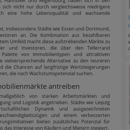
en, Hannover und Regensburg haben sich in den
en sich nicht nur durch vergleichsweise niedrigere
rch eine hohe Lebensqualität und wachsende
iet, insbesondere Städte wie Essen und Dortmund,
vestoren an. Die Kombination aus bezahlbaren
ertem Umfeld macht diese aufstrebenden Märkte zu
fer und Investoren, die über den Tellerrand
 Palette von Immobilientypen und attraktiven
e vielversprechende Alternative zu den teureren
d die Chancen auf langfristige Wertsteigerungen
toren, die nach Wachstumspotenzial suchen.
mobilienmärkte antreiben
ßgeblich von starken Arbeitsmärkten und
igung und Logistik angetrieben. Städte wie Leipzig
tschaftlichen Dynamik und ausgezeichneten
geschwindigkeitszügen und einem verbesserten
ngsinitiativen bieten zusätzliches Potenzial für
was das Interesse von Käufern und Mietern steigert.