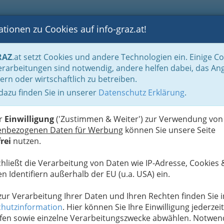
tionen zu Cookies auf info-graz.at!
B
F
G
B
GEN
LOGS
OTOS
ASTRONOMIE
RANCHEN
RAZ
.at setzt Cookies und andere Technologien ein. Einige C
Immobilienbüros, Immobilienmakler, Immobilienverwalter und Immobilientreuh
rarbeitungen sind notwendig, andere helfen dabei, das An
mgebung
ern oder wirtschaftlich zu betreiben.
 dazu finden Sie in unserer
Datenschutz Erklärung
.
N
ienmärkte in Deutschland:
er
Einwilligung
('Zustimmen & Weiter') zur Verwendung von
München hinaus
enbezogenen Daten für Werbung
können Sie unsere Seite
rei
nutzen.
mmobilienpreise
und intensiven Wettbewerb zu
, einem angenehmen Lebensstil oder
chließt die Verarbeitung von Daten wie IP-Adresse, Cookies 
potenziellen
n Identifiern außerhalb der EU (u.a. USA) ein.
 zur Verarbeitung Ihrer Daten und Ihren Rechten finden Sie i
hutzinformation
. Hier können Sie Ihre Einwilligung jederzeit
fen sowie einzelne Verarbeitungszwecke abwählen. Notwen