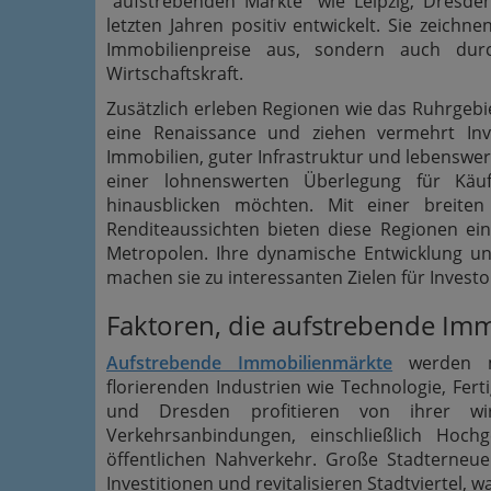
"aufstrebenden Märkte" wie Leipzig, Dresd
letzten Jahren positiv entwickelt. Sie zeichn
Immobilienpreise aus, sondern auch du
Wirtschaftskraft.
Zusätzlich erleben Regionen wie das Ruhrgeb
eine Renaissance und ziehen vermehrt In
Immobilien, guter Infrastruktur und lebensw
einer lohnenswerten Überlegung für Käu
hinausblicken möchten. Mit einer breiten
Renditeaussichten bieten diese Regionen ein
Metropolen. Ihre dynamische Entwicklung un
machen sie zu interessanten Zielen für Inves
Faktoren, die aufstrebende Im
Aufstrebende Immobilienmärkte
werden ma
florierenden Industrien wie Technologie, Fert
und Dresden profitieren von ihrer wir
Verkehrsanbindungen, einschließlich Hoch
öffentlichen Nahverkehr. Große Stadterneueru
Investitionen und revitalisieren Stadtviertel, 