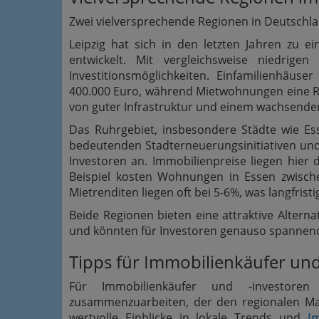
Zwei vielversprechende Regionen in Deutschla
Leipzig hat sich in den letzten Jahren zu e
entwickelt. Mit vergleichsweise niedrigen
Investitionsmöglichkeiten. Einfamilienhäus
400.000 Euro, während Mietwohnungen eine Ren
von guter Infrastruktur und einem wachsenden
Das Ruhrgebiet, insbesondere Städte wie Es
bedeutenden Stadterneuerungsinitiativen und e
Investoren an. Immobilienpreise liegen hier
Beispiel kosten Wohnungen in Essen zwisch
Mietrenditen liegen oft bei 5-6%, was langfris
Beide Regionen bieten eine attraktive Altern
und könnten für Investoren genauso spannen
Tipps für Immobilienkäufer und
Für Immobilienkäufer und -investore
zusammenzuarbeiten, der den regionalen Mar
wertvolle Einblicke in lokale Trends und
I