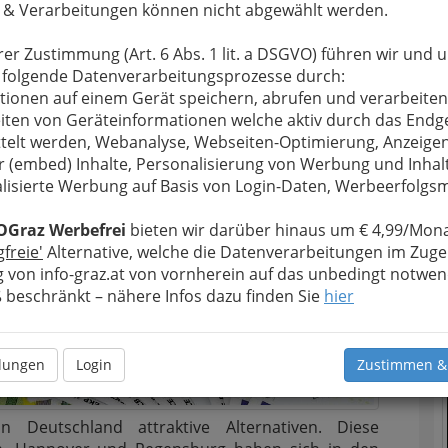
 & Verarbeitungen können nicht abgewählt werden.
rer Zustimmung (Art. 6 Abs. 1 lit. a DSGVO) führen wir und 
 folgende Datenverarbeitungsprozesse durch:
tionen auf einem Gerät speichern, abrufen und verarbeiten
iten von Geräteinformationen welche aktiv durch das Endg
telt werden, Webanalyse, Webseiten-Optimierung, Anzeige
r (embed) Inhalte, Personalisierung von Werbung und Inhal
T
lisierte Werbung auf Basis von Login-Daten, Werbeerfolg
N
OGraz Werbefrei
bieten wir darüber hinaus um € 4,99/Mona
gfreie'
Alternative, welche die Datenverarbeitungen im Zuge
 von info-graz.at von vornherein auf das unbedingt notwen
beschränkt – nähere Infos dazu finden Sie
hier
llungen
Login
Zustimmen &
 Deutschland attraktive Alternativen. Diese