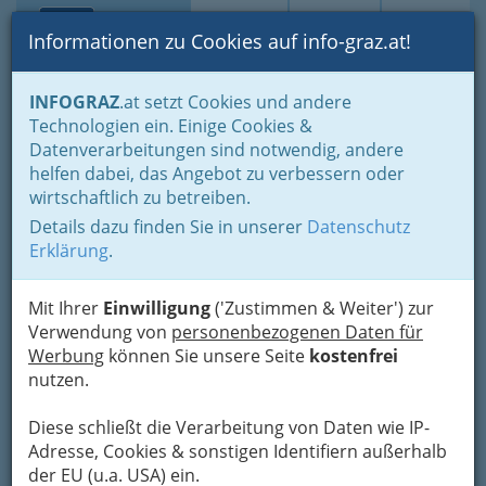
Toggle navi
Suche
Login
Menü
Informationen zu Cookies auf info-graz.at!
Home
Branchen
Freizeit & Sport
INFOGRAZ
.at setzt Cookies und andere
Gesellschaft - Politische Gestalter
Jugendcorner
Technologien ein. Einige Cookies &
Jugend u. Politik
Datenverarbeitungen sind notwendig, andere
Die Grazer SPÖ
Nav
helfen dabei, das Angebot zu verbessern oder
wirtschaftlich zu betreiben.
Eggenberger Allee 49, 8020 Graz
Details dazu finden Sie in unserer
Datenschutz
+43 316 702 680
Erklärung
.
+43 316 702 480
Mit Ihrer
Einwilligung
('Zustimmen & Weiter') zur
Verwendung von
personenbezogenen Daten für
Werbung
können Sie unsere Seite
kostenfrei
Karte
nutzen.
Karte anzeigen
Diese schließt die Verarbeitung von Daten wie IP-
Adresse, Cookies & sonstigen Identifiern außerhalb
Kontaktaufnahme
der EU (u.a. USA) ein.