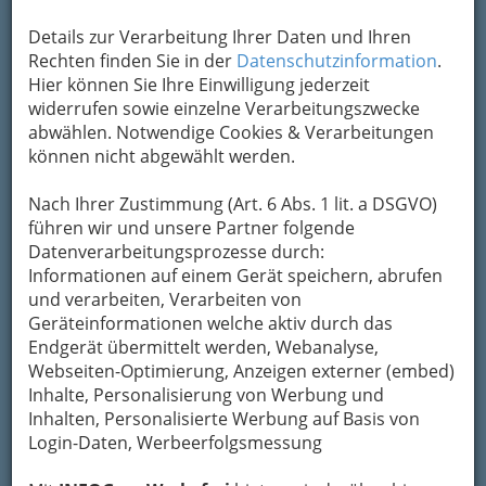
Um die Info-Graz Firmen
vor Spam-Mails zu
Details zur Verarbeitung Ihrer Daten und Ihren
bewahren
, verwenden wir an dieser Stelle zur
Rechten finden Sie in der
Datenschutzinformation
.
Übermittlung Ihrer Nachricht ein sicheres
Hier können Sie Ihre Einwilligung jederzeit
Formular. Ihre Nachricht wird nach dem
widerrufen sowie einzelne Verarbeitungszwecke
Absenden umgehend per Mail an das
abwählen. Notwendige Cookies & Verarbeitungen
Unternehmen Die Grazer SPÖ weitergeleitet.
können nicht abgewählt werden.
Mein Name
Nach Ihrer Zustimmung (Art. 6 Abs. 1 lit. a DSGVO)
führen wir und unsere Partner folgende
Datenverarbeitungsprozesse durch:
Meine Email Adresse
Informationen auf einem Gerät speichern, abrufen
und verarbeiten, Verarbeiten von
Geräteinformationen welche aktiv durch das
Mein Betreff
Endgerät übermittelt werden, Webanalyse,
Webseiten-Optimierung, Anzeigen externer (embed)
Inhalte, Personalisierung von Werbung und
Inhalten, Personalisierte Werbung auf Basis von
Meine Nachricht
Login-Daten, Werbeerfolgsmessung