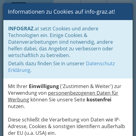
Toggle navi
Suche
Login
Menü
Informationen zu Cookies auf info-graz.at!
Home
Branchen
Kultur
Kulturelle Zentren
Kirchen in Graz
INFOGRAZ
.at setzt Cookies und andere
Technologien ein. Einige Cookies &
Andritz Hl. Familie
Nav
Datenverarbeitungen sind notwendig, andere
helfen dabei, das Angebot zu verbessern oder
Haberlandtweg 17, 8045 Graz
wirtschaftlich zu betreiben.
+43 316 692 588
Details dazu finden Sie in unserer
Datenschutz
Erklärung
.
Mit Ihrer
Einwilligung
('Zustimmen & Weiter') zur
Karte
Verwendung von
personenbezogenen Daten für
Werbung
können Sie unsere Seite
kostenfrei
Adresse mit Google Maps anschauen
nutzen.
Diese schließt die Verarbeitung von Daten wie IP-
Adresse, Cookies & sonstigen Identifiern außerhalb
der EU (u.a. USA) ein.