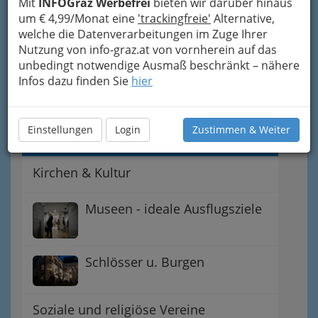
Mit
INFOGraz Werbefrei
bieten wir darüber hinaus
um € 4,99/Monat eine
'trackingfreie'
Alternative,
Galerien in Graz - Grazer Kulturstätten
welche die Datenverarbeitungen im Zuge Ihrer
Nutzung von info-graz.at von vornherein auf das
Grazer Bühnen
unbedingt notwendige Ausmaß beschränkt – nähere
Infos dazu finden Sie
hier
Kulturinfo Adressen
Einstellungen
Login
Zustimmen & Weiter
Kirchen in Graz
Kirchen & Kultur
Museen - ideale Ausflugsziele
Schlösser u. Burgen
Soziale und religiöse Vereine