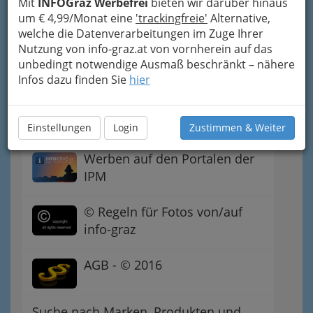
Mit
INFOGraz Werbefrei
bieten wir darüber hinaus
um € 4,99/Monat eine
'trackingfreie'
Alternative,
welche die Datenverarbeitungen im Zuge Ihrer
Datenschutz
Nutzung von info-graz.at von vornherein auf das
unbedingt notwendige Ausmaß beschränkt – nähere
Wir verwenden Google Analytics™
Infos dazu finden Sie
hier
Suchmaschinen-Optimierung
Einstellungen
Login
Zustimmen & Weiter
Werben auf den Portalen der
IPM
© Regeln für Fotos von/auf
info-graz
AGB - © 2016
Suche nach Marken, Produkten und