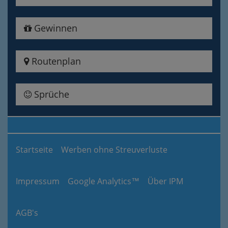
Gewinnen
Routenplan
Sprüche
Startseite
Werben ohne Streuverluste
Impressum
Google Analytics™
Über IPM
AGB's