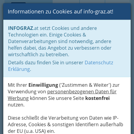
Toggle navi
Suche
Login
Menü
Informationen zu Cookies auf info-graz.at!
Home
Über IPM
Kontakt
INFOGRAZ
.at setzt Cookies und andere
Technologien ein. Einige Cookies &
Support
Nav
Datenverarbeitungen sind notwendig, andere
helfen dabei, das Angebot zu verbessern oder
wirtschaftlich zu betreiben.
Damit bei der Verlosung alles mit den
Details dazu finden Sie in unserer
Datenschutz
richtigen Dingen zugeht, benötigen wir
Erklärung
.
zumindest eine gültige Mailadresse.
Wenn Sie noch nicht bei
INFOGRAZ.at
eingelogged bzw. registriert sind, sehen Sie
Mit Ihrer
Einwilligung
('Zustimmen & Weiter') zur
das Teilnahmeformular nicht.
Verwendung von
personenbezogenen Daten für
Werbung
können Sie unsere Seite
kostenfrei
nutzen.
Diese schließt die Verarbeitung von Daten wie IP-
Adresse, Cookies & sonstigen Identifiern außerhalb
der EU (u.a. USA) ein.