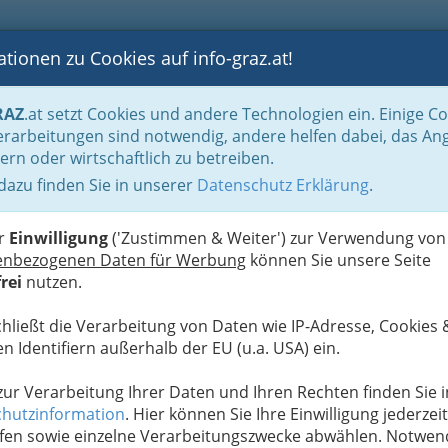
tionen zu Cookies auf info-graz.at!
B
F
G
B
GEN
LOGS
OTOS
ASTRONOMIE
RANCHEN
RAZ
.at setzt Cookies und andere Technologien ein. Einige C
be & Handwerk, Gliederung der WKO
Schlosser & Schmiede
Landesinnung
rarbeitungen sind notwendig, andere helfen dabei, das An
ern oder wirtschaftlich zu betreiben.
 dazu finden Sie in unserer
Datenschutz Erklärung
.
S
er
Einwilligung
('Zustimmen & Weiter') zur Verwendung von
enbezogenen Daten für Werbung
können Sie unsere Seite
rei
nutzen.
chließt die Verarbeitung von Daten wie IP-Adresse, Cookies 
n Identifiern außerhalb der EU (u.a. USA) ein.
 zur Verarbeitung Ihrer Daten und Ihren Rechten finden Sie i
hutzinformation
. Hier können Sie Ihre Einwilligung jederzeit
fen sowie einzelne Verarbeitungszwecke abwählen. Notwen