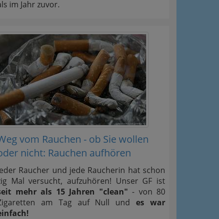
als im Jahr zuvor.
Weg vom Rauchen - ob Sie wollen
oder nicht: Rauchen aufhören
Jeder Raucher und jede Raucherin hat schon
zig Mal versucht, aufzuhören! Unser GF ist
seit mehr als 15 Jahren "clean"
- von 80
Zigaretten am Tag auf Null und
es war
einfach!