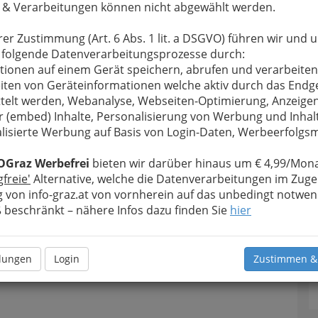
 & Verarbeitungen können nicht abgewählt werden.
rer Zustimmung (Art. 6 Abs. 1 lit. a DSGVO) führen wir und 
 folgende Datenverarbeitungsprozesse durch:
tionen auf einem Gerät speichern, abrufen und verarbeiten
iten von Geräteinformationen welche aktiv durch das Endg
telt werden, Webanalyse, Webseiten-Optimierung, Anzeige
r (embed) Inhalte, Personalisierung von Werbung und Inhal
lisierte Werbung auf Basis von Login-Daten, Werbeerfolg
OGraz Werbefrei
bieten wir darüber hinaus um € 4,99/Mona
gfreie'
Alternative, welche die Datenverarbeitungen im Zuge
 von info-graz.at von vornherein auf das unbedingt notwen
beschränkt – nähere Infos dazu finden Sie
hier
llungen
Login
Zustimmen &