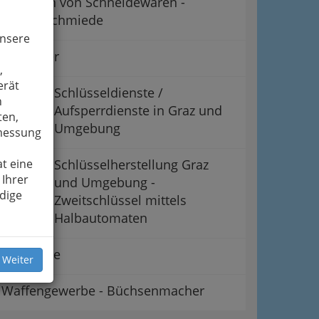
Schleifen von Schneidewaren -
Messerschmiede
unsere
Schlosser
,
erät
Schlüsseldienste /
n
Aufsperrdienste in Graz und
ten,
Umgebung
smessung
t eine
Schlüsselherstellung Graz
 Ihrer
und Umgebung -
dige
Zweitschlüssel mittels
Halbautomaten
Schmiede
 Weiter
Waffengewerbe - Büchsenmacher