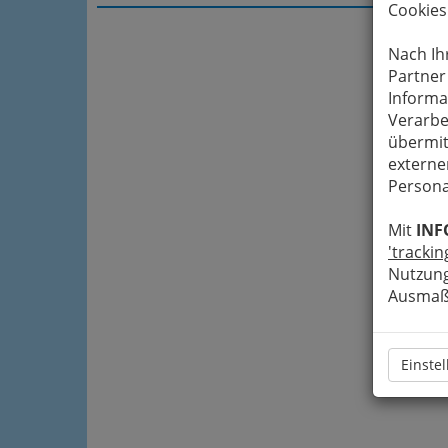
Cookies
Nach Ih
Partner
Informa
Verarbe
übermit
externe
Persona
Mit
INF
'trackin
Nutzung
Ausmaß 
Einste