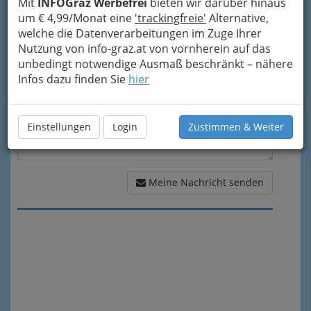
Mit
INFOGraz Werbefrei
bieten wir darüber hinaus
um € 4,99/Monat eine
'trackingfreie'
Alternative,
Meine Nachricht
welche die Datenverarbeitungen im Zuge Ihrer
Nutzung von info-graz.at von vornherein auf das
unbedingt notwendige Ausmaß beschränkt – nähere
Infos dazu finden Sie
hier
Einstellungen
Login
Zustimmen & Weiter
Meine Nachricht senden