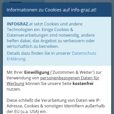
Toggle navi
Suche
Login
Menü
Informationen zu Cookies auf info-graz.at!
Home
Branchen
Gewerbe, Handwerk, Banken
INFOGRAZ
.at setzt Cookies und andere
Gewerbe & Handwerk, Gliederung der WKO
Technologien ein. Einige Cookies &
Schlosser & Schmiede
Datenverarbeitungen sind notwendig, andere
Landesinnung der Schlosser und Schmiede
helfen dabei, das Angebot zu verbessern oder
Haas GmbH
Nav
wirtschaftlich zu betreiben.
Details dazu finden Sie in unserer
Datenschutz
Andritzer Reichsstraße 34, 8045 Graz
Erklärung
.
+43 316 687 101
+43 316 687 103
+43 664 180 60 26
Mit Ihrer
Einwilligung
('Zustimmen & Weiter') zur
Verwendung von
personenbezogenen Daten für
Werbung
können Sie unsere Seite
kostenfrei
nutzen.
Karte
Diese schließt die Verarbeitung von Daten wie IP-
Adresse, Cookies & sonstigen Identifiern außerhalb
der EU (u.a. USA) ein.
Adresse mit Google Maps anschauen