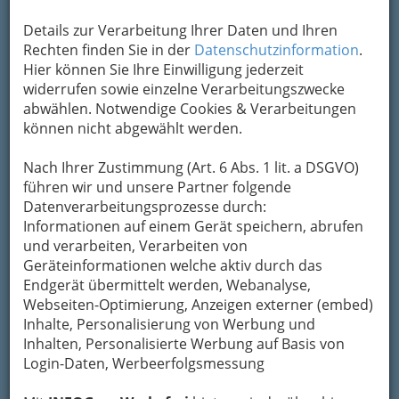
Details zur Verarbeitung Ihrer Daten und Ihren
Rechten finden Sie in der
Datenschutzinformation
.
Kontaktaufnahme
Hier können Sie Ihre Einwilligung jederzeit
widerrufen sowie einzelne Verarbeitungszwecke
Um die Info-Graz Firmen
vor Spam-Mails zu
abwählen. Notwendige Cookies & Verarbeitungen
bewahren
, verwenden wir an dieser Stelle zur
können nicht abgewählt werden.
Übermittlung Ihrer Nachricht ein sicheres
Formular. Ihre Nachricht wird nach dem
Nach Ihrer Zustimmung (Art. 6 Abs. 1 lit. a DSGVO)
Absenden umgehend per Mail an das
führen wir und unsere Partner folgende
Unternehmen Haas GmbH weitergeleitet.
Datenverarbeitungsprozesse durch:
Mein Name
Informationen auf einem Gerät speichern, abrufen
und verarbeiten, Verarbeiten von
Geräteinformationen welche aktiv durch das
Endgerät übermittelt werden, Webanalyse,
Meine Email Adresse
Webseiten-Optimierung, Anzeigen externer (embed)
Inhalte, Personalisierung von Werbung und
Inhalten, Personalisierte Werbung auf Basis von
Mein Betreff
Login-Daten, Werbeerfolgsmessung