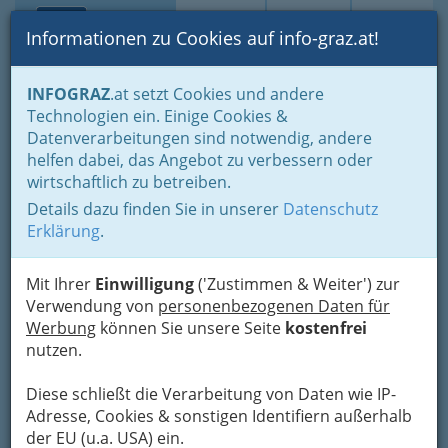
Toggle navi
Suche
Login
Menü
Informationen zu Cookies auf info-graz.at!
Home
Lederbekleidung
INFOGRAZ
.at setzt Cookies und andere
Technologien ein. Einige Cookies &
G.M. Pelzmoden
Datenverarbeitungen sind notwendig, andere
Mayerhofer
helfen dabei, das Angebot zu verbessern oder
wirtschaftlich zu betreiben.
Theodor-Körner-Straße 55, 8010 Graz
Details dazu finden Sie in unserer
Datenschutz
+43 316 681 307 - 0
Erklärung
.
Mit Ihrer
Einwilligung
('Zustimmen & Weiter') zur
Verwendung von
personenbezogenen Daten für
Karte
Werbung
können Sie unsere Seite
kostenfrei
nutzen.
Adresse mit Google Maps anschauen
Diese schließt die Verarbeitung von Daten wie IP-
Adresse, Cookies & sonstigen Identifiern außerhalb
der EU (u.a. USA) ein.