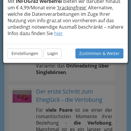
Mit
INFOGraz Werbefrei
bieten wir darüber hinaus
um € 4,99/Monat eine
'trackingfreie'
Alternative,
Singlebörsen vergleichen
welche die Datenverarbeitungen im Zuge Ihrer
Nutzung von info-graz.at von vornherein auf das
und testen - anonym und
unbedingt notwendige Ausmaß beschränkt – nähere
ohne Kosten
Infos dazu finden Sie
hier
Auf der Suche nach der großen
Liebe entscheiden sich immer
mehr Damen und Herren jeden
Einstellungen
Login
Zustimmen & Weiter
Alters für die einfache, bequeme
Variante: das
Onlinedating über
Singlebörsen
.
Der erste Schritt zum
Eheglück - die Verlobung
Für
viele Paare
ist sie einer der
romantischsten Momente ihrer
Beziehung -
die Verlobung
.
Manchmal ist es ein langer und