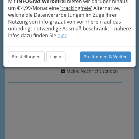
Mit
INFOGraz Werbefrei
bieten wir darüber hinaus
um € 4,99/Monat eine
'trackingfreie'
Alternative,
welche die Datenverarbeitungen im Zuge Ihrer
Nutzung von info-graz.at von vornherein auf das
unbedingt notwendige Ausmaß beschränkt – nähere
Infos dazu finden Sie
hier
Einstellungen
Login
Zustimmen & Weiter
Meine Nachricht senden