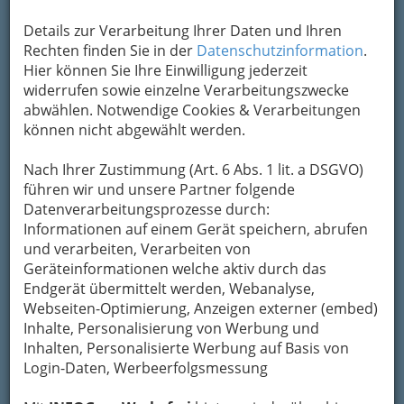
Kontaktaufnahme
Details zur Verarbeitung Ihrer Daten und Ihren
Um die Info-Graz Firmen
vor Spam-Mails zu
Rechten finden Sie in der
Datenschutzinformation
.
bewahren
, verwenden wir an dieser Stelle zur
Hier können Sie Ihre Einwilligung jederzeit
Übermittlung Ihrer Nachricht ein sicheres
widerrufen sowie einzelne Verarbeitungszwecke
Formular. Ihre Nachricht wird nach dem
abwählen. Notwendige Cookies & Verarbeitungen
Absenden umgehend per Mail an das
können nicht abgewählt werden.
Unternehmen Magnet - Küchencenter
weitergeleitet.
Nach Ihrer Zustimmung (Art. 6 Abs. 1 lit. a DSGVO)
führen wir und unsere Partner folgende
Mein Name
Datenverarbeitungsprozesse durch:
Informationen auf einem Gerät speichern, abrufen
und verarbeiten, Verarbeiten von
Meine Email Adresse
Geräteinformationen welche aktiv durch das
Endgerät übermittelt werden, Webanalyse,
Webseiten-Optimierung, Anzeigen externer (embed)
Inhalte, Personalisierung von Werbung und
Mein Betreff
Inhalten, Personalisierte Werbung auf Basis von
Login-Daten, Werbeerfolgsmessung
Meine Nachricht