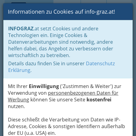
Toggle navi
Suche
Login
Menü
Informationen zu Cookies auf info-graz.at!
Home
Branchen
Wohnen & Einrichten
Einrichten
INFOGRAZ
.at setzt Cookies und andere
Möbelhäuser
Technologien ein. Einige Cookies &
Magnet - Küchencenter
Datenverarbeitungen sind notwendig, andere
Nav
helfen dabei, das Angebot zu verbessern oder
Raiffeisenstraße 5, 8041 Graz
wirtschaftlich zu betreiben.
+43 316 55020
Details dazu finden Sie in unserer
Datenschutz
+43 316 55020 - 19
Erklärung
.
Mit Ihrer
Einwilligung
('Zustimmen & Weiter') zur
Verwendung von
personenbezogenen Daten für
Karte
Werbung
können Sie unsere Seite
kostenfrei
nutzen.
Adresse mit Google Maps anschauen
Diese schließt die Verarbeitung von Daten wie IP-
Adresse, Cookies & sonstigen Identifiern außerhalb
der EU (u.a. USA) ein.