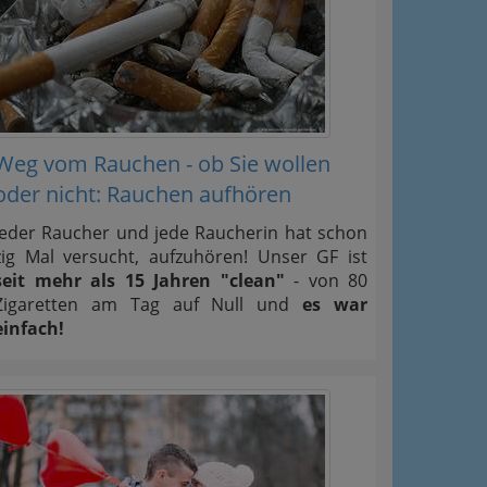
Weg vom Rauchen - ob Sie wollen
oder nicht: Rauchen aufhören
Jeder Raucher und jede Raucherin hat schon
zig Mal versucht, aufzuhören! Unser GF ist
seit mehr als 15 Jahren "clean"
- von 80
Zigaretten am Tag auf Null und
es war
einfach!