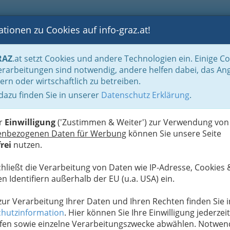
tionen zu Cookies auf info-graz.at!
B
F
G
B
GEN
LOGS
OTOS
ASTRONOMIE
RANCHEN
RAZ
.at setzt Cookies und andere Technologien ein. Einige C
ebüros
rarbeitungen sind notwendig, andere helfen dabei, das An
ern oder wirtschaftlich zu betreiben.
 BUS - SCHIFF
 dazu finden Sie in unserer
Datenschutz Erklärung
.
N
er
Einwilligung
('Zustimmen & Weiter') zur Verwendung von
enbezogenen Daten für Werbung
können Sie unsere Seite
rei
nutzen.
chließt die Verarbeitung von Daten wie IP-Adresse, Cookies 
n Identifiern außerhalb der EU (u.a. USA) ein.
 zur Verarbeitung Ihrer Daten und Ihren Rechten finden Sie i
hutzinformation
. Hier können Sie Ihre Einwilligung jederzeit
fen sowie einzelne Verarbeitungszwecke abwählen. Notwen