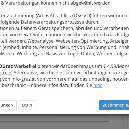
 & Verarbeitungen können nicht abgewählt werden.
rer Zustimmung (Art. 6 Abs. 1 lit. a DSGVO) führen wir und 
u bewahren
, verwenden wir an dieser Stelle zur
 folgende Datenverarbeitungsprozesse durch:
Formular. Ihre Nachricht wird nach dem Absenden
tionen auf einem Gerät speichern, abrufen und verarbeiten
eisebüro GmbH weitergeleitet.
iten von Geräteinformationen welche aktiv durch das Endg
telt werden, Webanalyse, Webseiten-Optimierung, Anzeige
Meine Nachricht
r (embed) Inhalte, Personalisierung von Werbung und Inhal
lisierte Werbung auf Basis von Login-Daten, Werbeerfolg
OGraz Werbefrei
bieten wir darüber hinaus um € 4,99/Mona
gfreie'
Alternative, welche die Datenverarbeitungen im Zuge
 von info-graz.at von vornherein auf das unbedingt notwen
T
beschränkt – nähere Infos dazu finden Sie
hier
N
llungen
Login
Zustimmen &
Meine Nachricht senden