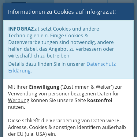
Toggle navi
Suche
Login
Menü
Informationen zu Cookies auf info-graz.at!
Home
Branchen
Gewerbe, Handwerk, Banken
INFOGRAZ
.at setzt Cookies und andere
Information und Consulting
Technologien ein. Einige Cookies &
Buch- & Medienwirtschaft - Bücher, Zeitungen, Verlage
Datenverarbeitungen sind notwendig, andere
Schulbuchhandel
helfen dabei, das Angebot zu verbessern oder
Bücherquelle,
Nav
wirtschaftlich zu betreiben.
Buchhandlungsges. m.b.H.
Details dazu finden Sie in unserer
Datenschutz
Erklärung
.
Hofgasse 5, 8010 Graz
+43 316 821 636-112
Mit Ihrer
Einwilligung
('Zustimmen & Weiter') zur
+43 316 835 612
Verwendung von
personenbezogenen Daten für
Werbung
können Sie unsere Seite
kostenfrei
nutzen.
Karte
Diese schließt die Verarbeitung von Daten wie IP-
Adresse, Cookies & sonstigen Identifiern außerhalb
der EU (u.a. USA) ein.
Adresse mit Google Maps anschauen