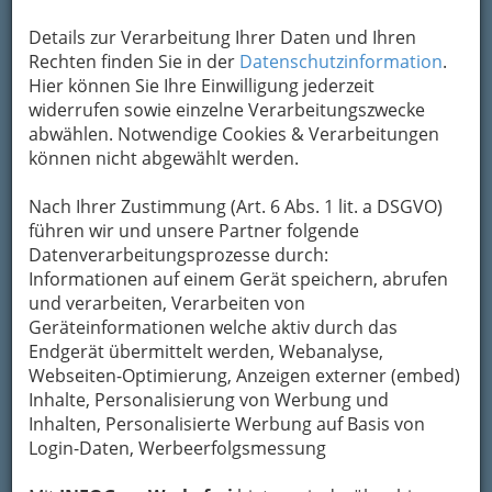
Details zur Verarbeitung Ihrer Daten und Ihren
Rechten finden Sie in der
Datenschutzinformation
.
Kontaktaufnahme
Hier können Sie Ihre Einwilligung jederzeit
widerrufen sowie einzelne Verarbeitungszwecke
Um die Info-Graz Firmen
vor Spam-Mails zu
abwählen. Notwendige Cookies & Verarbeitungen
bewahren
, verwenden wir an dieser Stelle zur
können nicht abgewählt werden.
Übermittlung Ihrer Nachricht ein sicheres
Formular. Ihre Nachricht wird nach dem
Nach Ihrer Zustimmung (Art. 6 Abs. 1 lit. a DSGVO)
Absenden umgehend per Mail an das
führen wir und unsere Partner folgende
Unternehmen Bücherquelle, Buchhandlungsges.
Datenverarbeitungsprozesse durch:
m.b.H. weitergeleitet.
Informationen auf einem Gerät speichern, abrufen
und verarbeiten, Verarbeiten von
Mein Name
Geräteinformationen welche aktiv durch das
Endgerät übermittelt werden, Webanalyse,
Webseiten-Optimierung, Anzeigen externer (embed)
Meine Email Adresse
Inhalte, Personalisierung von Werbung und
Inhalten, Personalisierte Werbung auf Basis von
Login-Daten, Werbeerfolgsmessung
Mein Betreff