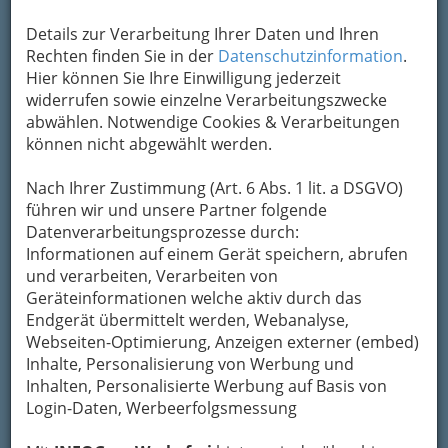
Details zur Verarbeitung Ihrer Daten und Ihren
Kontaktaufnahme
Rechten finden Sie in der
Datenschutzinformation
.
Hier können Sie Ihre Einwilligung jederzeit
Um die Info-Graz Firmen
vor Spam-Mails zu
widerrufen sowie einzelne Verarbeitungszwecke
bewahren
, verwenden wir an dieser Stelle zur
abwählen. Notwendige Cookies & Verarbeitungen
Übermittlung Ihrer Nachricht ein sicheres
können nicht abgewählt werden.
Formular. Ihre Nachricht wird nach dem
Absenden umgehend per Mail an das
Nach Ihrer Zustimmung (Art. 6 Abs. 1 lit. a DSGVO)
Unternehmen dbv Druck-Beratungs- und
führen wir und unsere Partner folgende
Verlagsgesellschaft m.b.H. weitergeleitet.
Datenverarbeitungsprozesse durch:
Informationen auf einem Gerät speichern, abrufen
Mein Name
und verarbeiten, Verarbeiten von
Geräteinformationen welche aktiv durch das
Endgerät übermittelt werden, Webanalyse,
Meine Email Adresse
Webseiten-Optimierung, Anzeigen externer (embed)
Inhalte, Personalisierung von Werbung und
Inhalten, Personalisierte Werbung auf Basis von
Mein Betreff
Login-Daten, Werbeerfolgsmessung