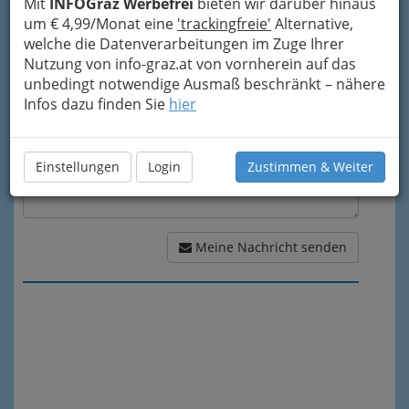
Mit
INFOGraz Werbefrei
bieten wir darüber hinaus
um € 4,99/Monat eine
'trackingfreie'
Alternative,
Meine Nachricht
welche die Datenverarbeitungen im Zuge Ihrer
Nutzung von info-graz.at von vornherein auf das
unbedingt notwendige Ausmaß beschränkt – nähere
Infos dazu finden Sie
hier
Einstellungen
Login
Zustimmen & Weiter
Meine Nachricht senden