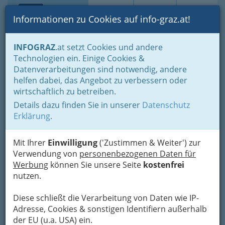
Toggle navi
Suche
Login
Menü
Informationen zu Cookies auf info-graz.at!
Home
Branchen
Gewerbe, Handwerk, Banken
INFOGRAZ
.at setzt Cookies und andere
Information und Consulting
Technologien ein. Einige Cookies &
Buch- & Medienwirtschaft - Bücher, Zeitungen, Verlage
Datenverarbeitungen sind notwendig, andere
Schulbuchhandel
helfen dabei, das Angebot zu verbessern oder
dbv Druck-Beratungs- und
Nav
wirtschaftlich zu betreiben.
Verlagsgesellschaft m.b.H.
Details dazu finden Sie in unserer
Datenschutz
Erklärung
.
Geidorfgürtel 20, 8010 Graz
+43 316 383 033-0
Mit Ihrer
Einwilligung
('Zustimmen & Weiter') zur
Verwendung von
personenbezogenen Daten für
Werbung
können Sie unsere Seite
kostenfrei
nutzen.
Karte
Diese schließt die Verarbeitung von Daten wie IP-
Adresse, Cookies & sonstigen Identifiern außerhalb
Adresse mit Google Maps anschauen
der EU (u.a. USA) ein.