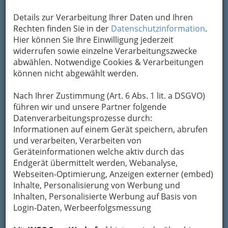
Kontaktaufnahme
Details zur Verarbeitung Ihrer Daten und Ihren
Um die Info-Graz Firmen
vor Spam-Mails zu
Rechten finden Sie in der
Datenschutzinformation
.
bewahren
, verwenden wir an dieser Stelle zur
Hier können Sie Ihre Einwilligung jederzeit
Übermittlung Ihrer Nachricht ein sicheres
widerrufen sowie einzelne Verarbeitungszwecke
Formular. Ihre Nachricht wird nach dem
abwählen. Notwendige Cookies & Verarbeitungen
Absenden umgehend per Mail an das
können nicht abgewählt werden.
Unternehmen Sadovnik KEG weitergeleitet.
Mein Name
Nach Ihrer Zustimmung (Art. 6 Abs. 1 lit. a DSGVO)
führen wir und unsere Partner folgende
Datenverarbeitungsprozesse durch:
Informationen auf einem Gerät speichern, abrufen
Meine Email Adresse
und verarbeiten, Verarbeiten von
Geräteinformationen welche aktiv durch das
Endgerät übermittelt werden, Webanalyse,
Mein Betreff
Webseiten-Optimierung, Anzeigen externer (embed)
Inhalte, Personalisierung von Werbung und
Inhalten, Personalisierte Werbung auf Basis von
Login-Daten, Werbeerfolgsmessung
Meine Nachricht