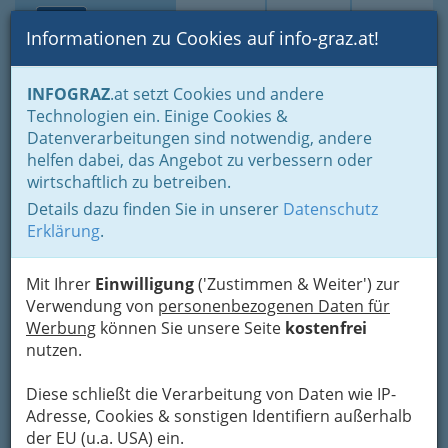
Toggle navi
Suche
Login
Menü
Informationen zu Cookies auf info-graz.at!
Home
Branchen
Gewerbe, Handwerk, Banken
INFOGRAZ
.at setzt Cookies und andere
Information und Consulting
Technologien ein. Einige Cookies &
Buch- & Medienwirtschaft - Bücher, Zeitungen, Verlage
Datenverarbeitungen sind notwendig, andere
Schulbuchhandel
helfen dabei, das Angebot zu verbessern oder
Sadovnik KEG
Nav
wirtschaftlich zu betreiben.
Details dazu finden Sie in unserer
Datenschutz
Brockmanngasse 6, 8010 Graz
Erklärung
.
+43 316 835 772
+43 316 835 773
Mit Ihrer
Einwilligung
('Zustimmen & Weiter') zur
Verwendung von
personenbezogenen Daten für
Werbung
können Sie unsere Seite
kostenfrei
nutzen.
Karte
Diese schließt die Verarbeitung von Daten wie IP-
Karte anzeigen
Adresse, Cookies & sonstigen Identifiern außerhalb
der EU (u.a. USA) ein.