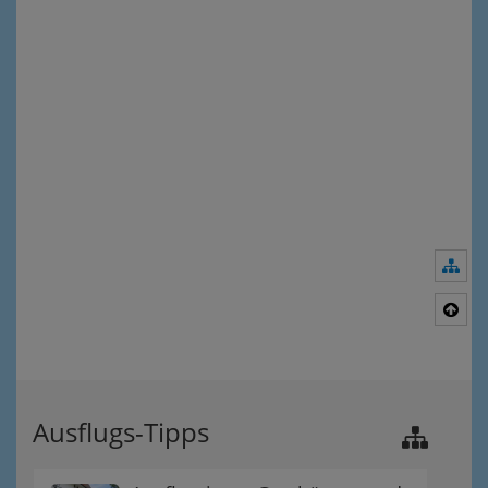
Nav
Nac
Ausflugs-Tipps