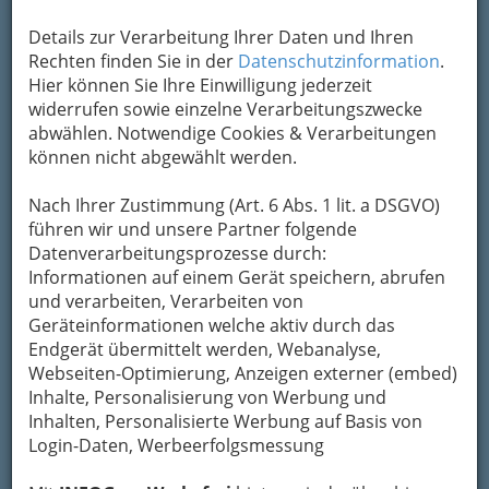
Inhaber Sieglinde und Walter Wrabl „wach
geküsst“.
Rund 130 Märchenfiguren
sind heute
Details zur Verarbeitung Ihrer Daten und Ihren
in der über 7.000 Quadratmeter großen
Rechten finden Sie in der
Datenschutzinformation
.
Fantasiewelt in freier Natur zu Hause: Ob Hänsel
Hier können Sie Ihre Einwilligung jederzeit
und Gretel, der Froschkönig oder das
widerrufen sowie einzelne Verarbeitungszwecke
Rotkäppchen – auf Knopfdruck erzählen alle
abwählen. Notwendige Cookies & Verarbeitungen
märchenhaften Helden ihre spannende
können nicht abgewählt werden.
Geschichte oder laden zum Spielen ein.
Der Besuch im Märchenwald
Nach Ihrer Zustimmung (Art. 6 Abs. 1 lit. a DSGVO)
bietet unbeschwertes
führen wir und unsere Partner folgende
Freizeitvergnügen für die
Datenverarbeitungsprozesse durch:
ganze Familie und sollte
Informationen auf einem Gerät speichern, abrufen
daher fix auf dem
und verarbeiten, Verarbeiten von
Ausflugsplan stehen: Kinder
Geräteinformationen welche aktiv durch das
vergnügen sich auf der
Endgerät übermittelt werden, Webanalyse,
längsten vierbahnigen
Webseiten-Optimierung, Anzeigen externer (embed)
Rutsche der
Inhalte, Personalisierung von Werbung und
Obersteiermark
oder dem
rasanten
Inhalten, Personalisierte Werbung auf Basis von
Pendelfahrzeug „Butterfly“
, erleben Abenteuer
Login-Daten, Werbeerfolgsmessung
im Piratendorf oder in den Ritter-Burgen und