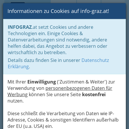
Toggle navi
Suche
Login
Menü
Informationen zu Cookies auf info-graz.at!
Home
Lebens-Guide
Ausflugsziele in der grünen Mark
INFOGRAZ
.at setzt Cookies und andere
Technologien ein. Einige Cookies &
Märchenwald Steiermark
Datenverarbeitungen sind notwendig, andere
helfen dabei, das Angebot zu verbessern oder
Erlebnisgasthof Sonnenhof, 8756 St. Georgen ob
wirtschaftlich zu betreiben.
Judenburg
+43 3583 2116
Details dazu finden Sie in unserer
Datenschutz
Erklärung
.
Mit Ihrer
Einwilligung
('Zustimmen & Weiter') zur
„Mama, wo wohnen
Verwendung von
personenbezogenen Daten für
eigentlich Hänsel und
Werbung
können Sie unsere Seite
kostenfrei
Gretel“? – mit dieser
nutzen.
Frage wurde der
Freizeitpark
Diese schließt die Verarbeitung von Daten wie IP-
Märchenwald
Adresse, Cookies & sonstigen Identifiern außerhalb
Steiermark vor 15 Jahren von den Kindern der
der EU (u.a. USA) ein.