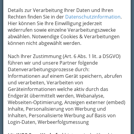
und Leseecke runden das interessante
Programm ab.
Details zur Verarbeitung Ihrer Daten und Ihren
Rechten finden Sie in der
Datenschutzinformation
.
Hier können Sie Ihre Einwilligung jederzeit
Karte
widerrufen sowie einzelne Verarbeitungszwecke
abwählen. Notwendige Cookies & Verarbeitungen
Adresse mit Google Maps anschauen
können nicht abgewählt werden.
Nach Ihrer Zustimmung (Art. 6 Abs. 1 lit. a DSGVO)
Kontaktaufnahme
führen wir und unsere Partner folgende
Datenverarbeitungsprozesse durch:
Um die Info-Graz Firmen
vor Spam-Mails zu
Informationen auf einem Gerät speichern, abrufen
bewahren
, verwenden wir an dieser Stelle zur
und verarbeiten, Verarbeiten von
Übermittlung Ihrer Nachricht ein sicheres
Geräteinformationen welche aktiv durch das
Formular. Ihre Nachricht wird nach dem
Endgerät übermittelt werden, Webanalyse,
Absenden umgehend per Mail an das
Webseiten-Optimierung, Anzeigen externer (embed)
Unternehmen Puppenmuseum weitergeleitet.
Inhalte, Personalisierung von Werbung und
Inhalten, Personalisierte Werbung auf Basis von
Mein Name
Login-Daten, Werbeerfolgsmessung