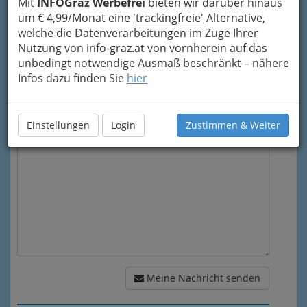
Mit
INFOGraz Werbefrei
bieten wir darüber hinaus
Meine Email Adresse
um € 4,99/Monat eine
'trackingfreie'
Alternative,
welche die Datenverarbeitungen im Zuge Ihrer
Nutzung von info-graz.at von vornherein auf das
unbedingt notwendige Ausmaß beschränkt – nähere
Mein Betreff
Infos dazu finden Sie
hier
Meine Nachricht
Einstellungen
Login
Zustimmen & Weiter
Meine Nachricht senden