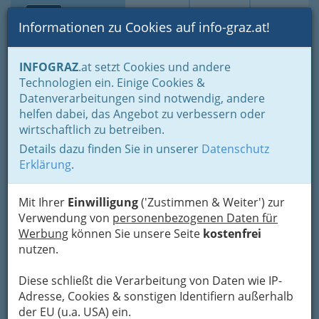
Toggle navi
Suche
Login
Menü
Informationen zu Cookies auf info-graz.at!
Home
Lebens-Guide
Ausflugsziele in der grünen Mark
INFOGRAZ
.at setzt Cookies und andere
Technologien ein. Einige Cookies &
Puppen- und Spielzeug-
Nav
Datenverarbeitungen sind notwendig, andere
Privatmuseum
helfen dabei, das Angebot zu verbessern oder
wirtschaftlich zu betreiben.
Grazer Straße 149, 8225 Pöllau bei Hartberg
Details dazu finden Sie in unserer
Datenschutz
+43 650 642 0462
Erklärung
.
Mit Ihrer
Einwilligung
('Zustimmen & Weiter') zur
Hier finden Sie Puppen und Spielzeug von 1750
Verwendung von
personenbezogenen Daten für
bis zur Gegenwart. Eine Puppenküche, die
Werbung
können Sie unsere Seite
kostenfrei
bereits 60 Jahre alt ist, Puppenwägen,
nutzen.
Teddybären, Mechanisches Spielzeug sowie eine
Holzpuppe aus dem 18. Jahrhundert uvm. lassen
Diese schließt die Verarbeitung von Daten wie IP-
hier große und kleine Kinder staunen. Einige
Adresse, Cookies & sonstigen Identifiern außerhalb
Spielsachen sind auch zum Anfassen. Spiel-, Mal
der EU (u.a. USA) ein.