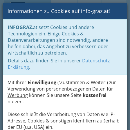
Toggle navi
Suche
Login
Menü
Informationen zu Cookies auf info-graz.at!
Home
Lebens-Guide
Ausflugsziele in der grünen Mark
INFOGRAZ
.at setzt Cookies und andere
Technologien ein. Einige Cookies &
Planetarium Judenburg
Datenverarbeitungen sind notwendig, andere
helfen dabei, das Angebot zu verbessern oder
Kirchplatz 1, 8750 Judenburg
wirtschaftlich zu betreiben.
+43 3572 44 088
Details dazu finden Sie in unserer
Datenschutz
Erklärung
.
Im Internationalen Jahr der
Mit Ihrer
Einwilligung
('Zustimmen & Weiter') zur
Astronomie können die
Verwendung von
personenbezogenen Daten für
Besucher, und vor allem auch
Werbung
können Sie unsere Seite
kostenfrei
Kinder und Familien im
nutzen.
Sternenturm Judenburg
heuer auf spektakuläre neue
Diese schließt die Verarbeitung von Daten wie IP-
Highlights zählen. Die
Adresse, Cookies & sonstigen Identifiern außerhalb
Location ist der 500 Jahre alte
der EU (u.a. USA) ein.