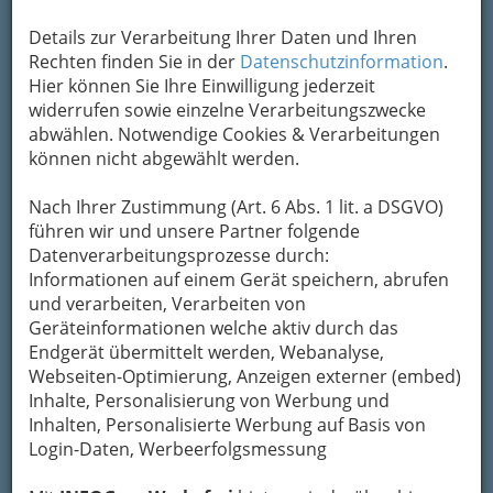
Stadtturm von Judenburg, mit
75 Metern der höchste Stadtturm Österreichs, der seit zwei
Details zur Verarbeitung Ihrer Daten und Ihren
Jahren das modernste Planetarium Europas beherbergt. Eine
Rechten finden Sie in der
Datenschutzinformation
.
spektakuläre Reise vom Mittelalter in das Universum – ein
Hier können Sie Ihre Einwilligung jederzeit
optimales wetterunabhängiges Ausflugs- und
widerrufen sowie einzelne Verarbeitungszwecke
Ferienprogramm.
abwählen. Notwendige Cookies & Verarbeitungen
Neu
ist im
Planetarium Judenburg
unter
können nicht abgewählt werden.
anderem die Familienshow
"Kosmische
Dimensionen"
:
Nach Ihrer Zustimmung (Art. 6 Abs. 1 lit. a DSGVO)
führen wir und unsere Partner folgende
Unser Planet Erde ist
Datenverarbeitungsprozesse durch:
gemessen an den
Informationen auf einem Gerät speichern, abrufen
Weiten des Alls ein
und verarbeiten, Verarbeiten von
Winzling. Ein Lichtjahr -
Geräteinformationen welche aktiv durch das
das sind rund 9500
Endgerät übermittelt werden, Webanalyse,
Milliarden Kilometer! Allein für das Durchqueren
Webseiten-Optimierung, Anzeigen externer (embed)
der Milchstraße benötigt das Licht unglaubliche
Inhalte, Personalisierung von Werbung und
100.000 Jahre! In dieser neuen 3D-Show wird
Inhalten, Personalisierte Werbung auf Basis von
versucht, es mit dem Unvorstellbaren
Login-Daten, Werbeerfolgsmessung
aufzunehmen. Mit Hilfe Bahn brechender
multimedialer Techniken und raffinierter