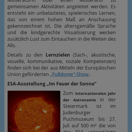
Moderatorin oder einen Moderator zu
gemeinsamen Aktivitäten angeleitet werden. Es
entsteht ein unbelastetes, spielerisches Lernen,
das von einem hohen Maß an Anschauung
gekennzeichnet ist. Die altersgemäße Sprache
und die kindgerechte Visualisierung wecken
zusätzlich Lust zum Eintauchen in die Weiten des
Alls.
Details zu den
Lernzielen
(Sach-, akustische,
visuelle, kommunikative, soziale Kompetenzen)
finden sich bei der aus Mitteln der Europäischen
Union geförderten
„Fulldome“-Show
.
ESA-Ausstellung „Im Feuer der Sonne“
Zum
Internationalen Jahr
in der
der Astronomie
Steiermark ist im
Judenburger
Puchmuseum bis 27.
Juli auf 500 m² die von