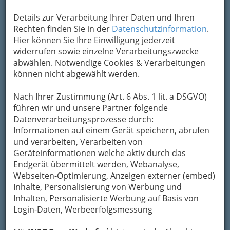
Details zur Verarbeitung Ihrer Daten und Ihren
Rechten finden Sie in der
Datenschutzinformation
.
Hier können Sie Ihre Einwilligung jederzeit
widerrufen sowie einzelne Verarbeitungszwecke
abwählen. Notwendige Cookies & Verarbeitungen
können nicht abgewählt werden.
…können Urlauber die ganze Vielfalt erleben und
wundervolle Aussichtspunkte entdecken. Die
Nach Ihrer Zustimmung (Art. 6 Abs. 1 lit. a DSGVO)
schönsten Routen haben wir zusammengestellt.
führen wir und unsere Partner folgende
Mit den österreichischen Schwesterstädten
Datenverarbeitungsprozesse durch:
Wien oder Salzburg kann Graz nicht mithalten.
Informationen auf einem Gerät speichern, abrufen
Weder ist Graz pompös wie Wien, noch so
und verarbeiten, Verarbeiten von
malerisch wie Salzburg mit seinen kristallklaren
Geräteinformationen welche aktiv durch das
Seen. Allerdings kann
Graz als junge Stadt
Endgerät übermittelt werden, Webanalyse,
voller Studenten mit einem breiten
Webseiten-Optimierung, Anzeigen externer (embed)
Kulturangebot und malerischer Naturkulisse
Inhalte, Personalisierung von Werbung und
punkten. Sportfans sehen in dem Fußballverein
Inhalten, Personalisierte Werbung auf Basis von
Sturm Graz noch einen Aspekt, warum die Stadt
Login-Daten, Werbeerfolgsmessung
in der
Steiermark
einen Besuch wert ist. Der
Verein, der derzeit Platz 2 der Österreichischen