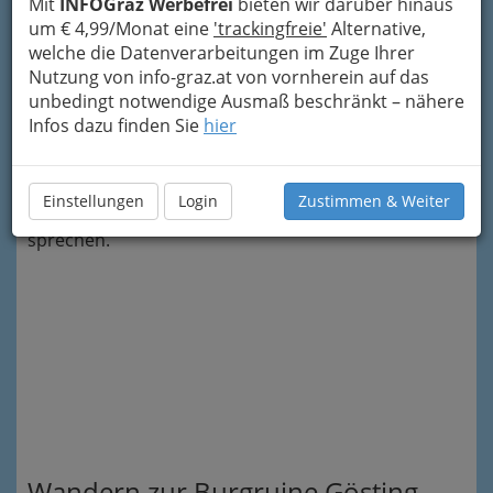
Mit
INFOGraz Werbefrei
bieten wir darüber hinaus
Bundesliga belegt und auf
William Hill
für gute
um € 4,99/Monat eine
'trackingfreie'
Alternative,
Wettquoten garantiert, gilt als sportliches
welche die Datenverarbeitungen im Zuge Ihrer
Highlight und liegt nur knapp hinter
Nutzung von info-graz.at von vornherein auf das
Titelverteidiger RB Salzburg. Die kleine Rivalität
unbedingt notwendige Ausmaß beschränkt – nähere
im Sport überträgt sich auch mit einem
Infos dazu finden Sie
hier
Augenzwinkern ins wahre Leben:
Wanderfreunde sind sich uneinig, wo es die
schönsten Strecken durch die Natur gibt. Wir
Einstellungen
Login
Zustimmen & Weiter
liefern drei Gründe, die eindeutig für Graz
sprechen.
Wandern zur Burgruine Gösting