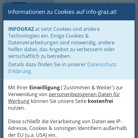
Toggle navi
Suche
Login
Menü
Informationen zu Cookies auf info-graz.at!
Home
Lebens-Guide
Ausflugsziele in der grünen Mark
INFOGRAZ
.at setzt Cookies und andere
Technologien ein. Einige Cookies &
Datenverarbeitungen sind notwendig, andere
Neue Wege beschreiten:
helfen dabei, das Angebot zu verbessern oder
Wandern in Graz
wirtschaftlich zu betreiben.
Details dazu finden Sie in unserer
Datenschutz
Hohe Berge, grüne Wiesen und weite
Erklärung
.
Panoramen
: Für Naturliebhaber hat Graz
einiges zu bieten. Auf den zahlreichen
Mit Ihrer
Einwilligung
('Zustimmen & Weiter') zur
Wanderwegen, die sich um und durch die Stadt
Verwendung von
personenbezogenen Daten für
erstrecken,…
Werbung
können Sie unsere Seite
kostenfrei
nutzen.
Diese schließt die Verarbeitung von Daten wie IP-
Adresse, Cookies & sonstigen Identifiern außerhalb
der EU (u.a. USA) ein.