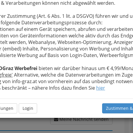
 & Verarbeitungen können nicht abgewählt werden.
rer Zustimmung (Art. 6 Abs. 1 lit. a DSGVO) führen wir und 
 folgende Datenverarbeitungsprozesse durch:
u bewahren
, verwenden wir an dieser Stelle zur
tionen auf einem Gerät speichern, abrufen und verarbeiten
Formular. Ihre Nachricht wird nach dem Absenden
iten von Geräteinformationen welche aktiv durch das Endg
ld Gesellschaft m.b.H. weitergeleitet.
telt werden, Webanalyse, Webseiten-Optimierung, Anzeige
r (embed) Inhalte, Personalisierung von Werbung und Inhal
Meine Nachricht
lisierte Werbung auf Basis von Login-Daten, Werbeerfolg
T
OGraz Werbefrei
bieten wir darüber hinaus um € 4,99/Mona
gfreie'
Alternative, welche die Datenverarbeitungen im Zuge
 von info-graz.at von vornherein auf das unbedingt notwen
N
beschränkt – nähere Infos dazu finden Sie
hier
llungen
Login
Zustimmen &
Meine Nachricht senden