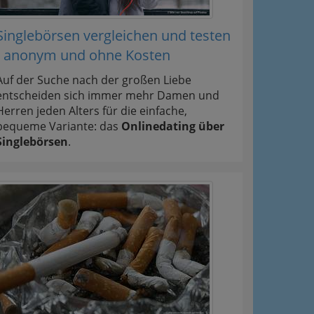
Singlebörsen vergleichen und testen
- anonym und ohne Kosten
Auf der Suche nach der großen Liebe
entscheiden sich immer mehr Damen und
Herren jeden Alters für die einfache,
bequeme Variante: das
Onlinedating über
Singlebörsen
.