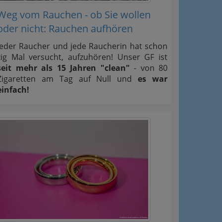
Weg vom Rauchen - ob Sie wollen
oder nicht: Rauchen aufhören
Jeder Raucher und jede Raucherin hat schon
zig Mal versucht, aufzuhören! Unser GF ist
seit mehr als 15 Jahren "clean"
- von 80
Zigaretten am Tag auf Null und
es war
einfach!