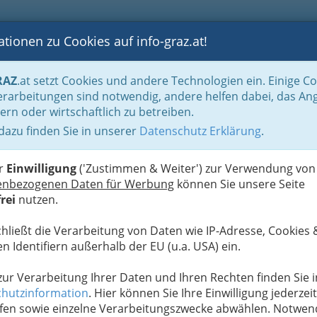
tionen zu Cookies auf info-graz.at!
B
F
G
B
GEN
LOGS
OTOS
ASTRONOMIE
RANCHEN
RAZ
.at setzt Cookies und andere Technologien ein. Einige C
be & Handwerk, Gliederung der WKO
Steinmetze in Graz und Graz Umgebun
rarbeitungen sind notwendig, andere helfen dabei, das An
d Graz Umgebung
ern oder wirtschaftlich zu betreiben.
 Gesellschaft m.b.H.
 dazu finden Sie in unserer
Datenschutz Erklärung
.
S
er
Einwilligung
('Zustimmen & Weiter') zur Verwendung von
enbezogenen Daten für Werbung
können Sie unsere Seite
rei
nutzen.
chließt die Verarbeitung von Daten wie IP-Adresse, Cookies 
n Identifiern außerhalb der EU (u.a. USA) ein.
 zur Verarbeitung Ihrer Daten und Ihren Rechten finden Sie i
hutzinformation
. Hier können Sie Ihre Einwilligung jederzeit
fen sowie einzelne Verarbeitungszwecke abwählen. Notwen