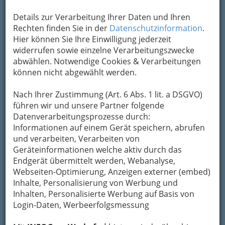
Absenden umgehend per Mail an das
Details zur Verarbeitung Ihrer Daten und Ihren
Unternehmen Steirische Industiellenvereinigung
Rechten finden Sie in der
Datenschutzinformation
.
weitergeleitet.
Hier können Sie Ihre Einwilligung jederzeit
Mein Name
widerrufen sowie einzelne Verarbeitungszwecke
abwählen. Notwendige Cookies & Verarbeitungen
können nicht abgewählt werden.
Meine Email Adresse
Nach Ihrer Zustimmung (Art. 6 Abs. 1 lit. a DSGVO)
führen wir und unsere Partner folgende
Datenverarbeitungsprozesse durch:
Mein Betreff
Informationen auf einem Gerät speichern, abrufen
und verarbeiten, Verarbeiten von
Geräteinformationen welche aktiv durch das
Meine Nachricht
Endgerät übermittelt werden, Webanalyse,
Webseiten-Optimierung, Anzeigen externer (embed)
Inhalte, Personalisierung von Werbung und
Inhalten, Personalisierte Werbung auf Basis von
Login-Daten, Werbeerfolgsmessung