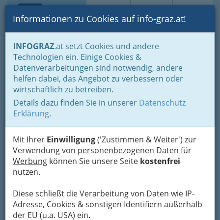
Toggle navi
Suche
Login
Menü
Informationen zu Cookies auf info-graz.at!
Home
Branchen
Freizeit & Sport
Vereine
INFOGRAZ
.at setzt Cookies und andere
Gesellschaft - Politik und Parteien
Wirtschaft
Technologien ein. Einige Cookies &
Steirische
Datenverarbeitungen sind notwendig, andere
Nav
helfen dabei, das Angebot zu verbessern oder
Industiellenvereinigung
wirtschaftlich zu betreiben.
Details dazu finden Sie in unserer
Datenschutz
+43 316 321 528 - 0
Erklärung
.
+43 316 321 528 - 44
Mit Ihrer
Einwilligung
('Zustimmen & Weiter') zur
Verwendung von
personenbezogenen Daten für
Werbung
können Sie unsere Seite
kostenfrei
Kontaktaufnahme
nutzen.
Um die Info-Graz Firmen
vor Spam-Mails zu
Diese schließt die Verarbeitung von Daten wie IP-
bewahren
, verwenden wir an dieser Stelle zur
Adresse, Cookies & sonstigen Identifiern außerhalb
Übermittlung Ihrer Nachricht ein sicheres
der EU (u.a. USA) ein.
Formular. Ihre Nachricht wird nach dem