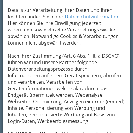
Kontaktaufnahme
Details zur Verarbeitung Ihrer Daten und Ihren
Rechten finden Sie in der
Datenschutzinformation
.
Um die Info-Graz Firmen
vor Spam-Mails zu
Hier können Sie Ihre Einwilligung jederzeit
bewahren
, verwenden wir an dieser Stelle zur
widerrufen sowie einzelne Verarbeitungszwecke
Übermittlung Ihrer Nachricht ein sicheres
abwählen. Notwendige Cookies & Verarbeitungen
Formular. Ihre Nachricht wird nach dem
können nicht abgewählt werden.
Absenden umgehend per Mail an das
Unternehmen Akupunktur-Medienhandel GmbH
Nach Ihrer Zustimmung (Art. 6 Abs. 1 lit. a DSGVO)
weitergeleitet.
führen wir und unsere Partner folgende
Mein Name
Datenverarbeitungsprozesse durch:
Informationen auf einem Gerät speichern, abrufen
und verarbeiten, Verarbeiten von
Meine Email Adresse
Geräteinformationen welche aktiv durch das
Endgerät übermittelt werden, Webanalyse,
Webseiten-Optimierung, Anzeigen externer (embed)
Inhalte, Personalisierung von Werbung und
Mein Betreff
Inhalten, Personalisierte Werbung auf Basis von
Login-Daten, Werbeerfolgsmessung