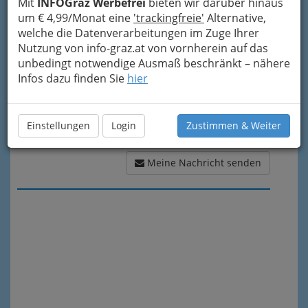
Meine Nachricht
Mit
INFOGraz Werbefrei
bieten wir darüber hinaus
um € 4,99/Monat eine
'trackingfreie'
Alternative,
welche die Datenverarbeitungen im Zuge Ihrer
Nutzung von info-graz.at von vornherein auf das
unbedingt notwendige Ausmaß beschränkt – nähere
Infos dazu finden Sie
hier
Einstellungen
Login
Zustimmen & Weiter
Meine Nachricht senden