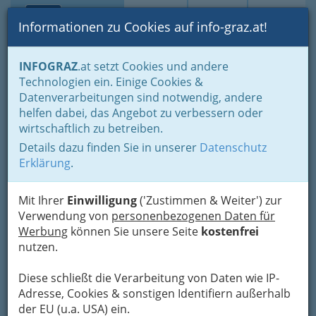
Toggle navi
Suche
Login
Menü
Informationen zu Cookies auf info-graz.at!
Home
Branchen
Wohnen & Einrichten
Einrichten
INFOGRAZ
.at setzt Cookies und andere
Zeitungshändler & Zeitschriftenhändler
Technologien ein. Einige Cookies &
Akupunktur-Medienhandel
Datenverarbeitungen sind notwendig, andere
Nav
helfen dabei, das Angebot zu verbessern oder
GmbH
wirtschaftlich zu betreiben.
Details dazu finden Sie in unserer
Datenschutz
Kreuzgasse 21, 8010 Graz
Erklärung
.
+43 316 322 822
Mit Ihrer
Einwilligung
('Zustimmen & Weiter') zur
Verwendung von
personenbezogenen Daten für
Werbung
können Sie unsere Seite
kostenfrei
Karte
nutzen.
Adresse mit Google Maps anschauen
Diese schließt die Verarbeitung von Daten wie IP-
Adresse, Cookies & sonstigen Identifiern außerhalb
der EU (u.a. USA) ein.