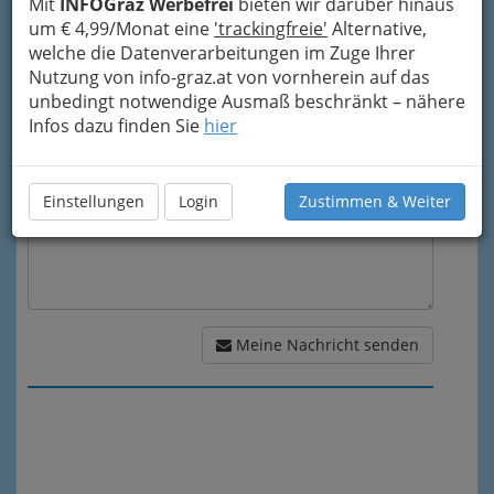
Mein Betreff
Mit
INFOGraz Werbefrei
bieten wir darüber hinaus
um € 4,99/Monat eine
'trackingfreie'
Alternative,
welche die Datenverarbeitungen im Zuge Ihrer
Nutzung von info-graz.at von vornherein auf das
Meine Nachricht
unbedingt notwendige Ausmaß beschränkt – nähere
Infos dazu finden Sie
hier
Einstellungen
Login
Zustimmen & Weiter
Meine Nachricht senden