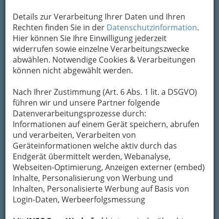
Adresse mit Google Maps anschauen
Details zur Verarbeitung Ihrer Daten und Ihren
Rechten finden Sie in der
Datenschutzinformation
.
Hier können Sie Ihre Einwilligung jederzeit
Kontaktaufnahme
widerrufen sowie einzelne Verarbeitungszwecke
abwählen. Notwendige Cookies & Verarbeitungen
Um die Info-Graz Firmen
vor Spam-Mails zu
können nicht abgewählt werden.
bewahren
, verwenden wir an dieser Stelle zur
Übermittlung Ihrer Nachricht ein sicheres
Nach Ihrer Zustimmung (Art. 6 Abs. 1 lit. a DSGVO)
Formular. Ihre Nachricht wird nach dem
führen wir und unsere Partner folgende
Absenden umgehend per Mail an das
Datenverarbeitungsprozesse durch:
Unternehmen Kirchenwirt Josef Pfeifer e.U. -
Informationen auf einem Gerät speichern, abrufen
Best Western Hotel Pfeifer weitergeleitet.
und verarbeiten, Verarbeiten von
Mein Name
Geräteinformationen welche aktiv durch das
Endgerät übermittelt werden, Webanalyse,
Webseiten-Optimierung, Anzeigen externer (embed)
Inhalte, Personalisierung von Werbung und
Meine Email Adresse
Inhalten, Personalisierte Werbung auf Basis von
Login-Daten, Werbeerfolgsmessung