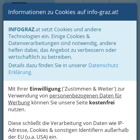
Toggle navi
Suche
Login
Menü
Informationen zu Cookies auf info-graz.at!
Home
Gastronomie
Unterkünfte, Beherbergung
INFOGRAZ
.at setzt Cookies und andere
Gliederung nach Qualität - Sterne lügen nicht (oft) :)
4 Stars
Technologien ein. Einige Cookies &
Kirchenwirt Josef Pfeifer e.U.
Datenverarbeitungen sind notwendig, andere
helfen dabei, das Angebot zu verbessern oder
- Best Western Hotel Pfeifer
wirtschaftlich zu betreiben.
Details dazu finden Sie in unserer
Datenschutz
Kirchplatz 9, 8044 Graz
Erklärung
.
+43 316 391 112
+43 316 391 112 - 49
Mit Ihrer
Einwilligung
('Zustimmen & Weiter') zur
Gutschein
Verwendung von
personenbezogenen Daten für
Werbung
können Sie unsere Seite
kostenfrei
81 Punkte, 1 Gabel, Kategorie: Klassisch/
nutzen.
Traditionell
Diese schließt die Verarbeitung von Daten wie IP-
Karte
Adresse, Cookies & sonstigen Identifiern außerhalb
der EU (u.a. USA) ein.