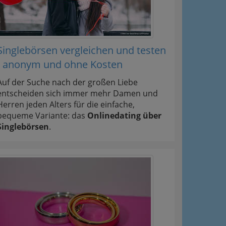
Singlebörsen vergleichen und testen
- anonym und ohne Kosten
Auf der Suche nach der großen Liebe
entscheiden sich immer mehr Damen und
Herren jeden Alters für die einfache,
bequeme Variante: das
Onlinedating über
Singlebörsen
.