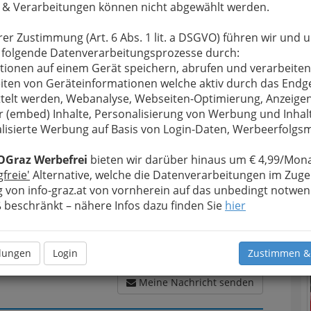
 & Verarbeitungen können nicht abgewählt werden.
rer Zustimmung (Art. 6 Abs. 1 lit. a DSGVO) führen wir und 
u bewahren
, verwenden wir an dieser Stelle zur
 folgende Datenverarbeitungsprozesse durch:
Formular. Ihre Nachricht wird nach dem Absenden
tionen auf einem Gerät speichern, abrufen und verarbeiten
n Schrottwolf, Eisen-Metalle-Maschinen,
iten von Geräteinformationen welche aktiv durch das Endg
telt werden, Webanalyse, Webseiten-Optimierung, Anzeige
r (embed) Inhalte, Personalisierung von Werbung und Inhal
Meine Nachricht
lisierte Werbung auf Basis von Login-Daten, Werbeerfolg
T
OGraz Werbefrei
bieten wir darüber hinaus um € 4,99/Mona
gfreie'
Alternative, welche die Datenverarbeitungen im Zuge
N
 von info-graz.at von vornherein auf das unbedingt notwen
beschränkt – nähere Infos dazu finden Sie
hier
llungen
Login
Zustimmen &
Meine Nachricht senden