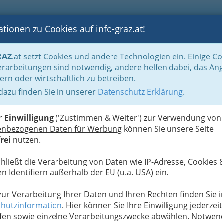
tionen zu Cookies auf info-graz.at!
B
F
G
B
GEN
LOGS
OTOS
ASTRONOMIE
RANCHEN
RAZ
.at setzt Cookies und andere Technologien ein. Einige C
gen im Wohnbereich
Abfall-Entsorgung
rarbeitungen sind notwendig, andere helfen dabei, das An
ern oder wirtschaftlich zu betreiben.
 dazu finden Sie in unserer
Datenschutz Erklärung
.
N
er
Einwilligung
('Zustimmen & Weiter') zur Verwendung von
enbezogenen Daten für Werbung
können Sie unsere Seite
rei
nutzen.
chließt die Verarbeitung von Daten wie IP-Adresse, Cookies 
n Identifiern außerhalb der EU (u.a. USA) ein.
 zur Verarbeitung Ihrer Daten und Ihren Rechten finden Sie i
hutzinformation
. Hier können Sie Ihre Einwilligung jederzeit
fen sowie einzelne Verarbeitungszwecke abwählen. Notwen