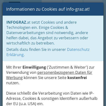
Toggle navi
Suche
Login
Menü
Informationen zu Cookies auf info-graz.at!
Home
Branchen
Wohnen & Einrichten
INFOGRAZ
.at setzt Cookies und andere
Dienstleistungen im Wohnbereich
Abfall-Entsorgung
Technologien ein. Einige Cookies &
Datenverarbeitungen sind notwendig, andere
Nav
Abfallentsorgung
helfen dabei, das Angebot zu verbessern oder
wirtschaftlich zu betreiben.
Details dazu finden Sie in unserer
Datenschutz
Bezirksauswahl
Erklärung
.
Alle Bezirke
Mit Ihrer
Einwilligung
('Zustimmen & Weiter') zur
Verwendung von
personenbezogenen Daten für
1
ARGE Müllvermeidung
Werbung
können Sie unsere Seite
kostenfrei
nutzen.
Kinkgasse 7, 8020 Graz
+43 316 712 309
Diese schließt die Verarbeitung von Daten wie IP-
+43 316 712 309 - 9
Adresse, Cookies & sonstigen Identifiern außerhalb
E-Mail
Karte & Routenplaner
der EU (u.a. USA) ein.