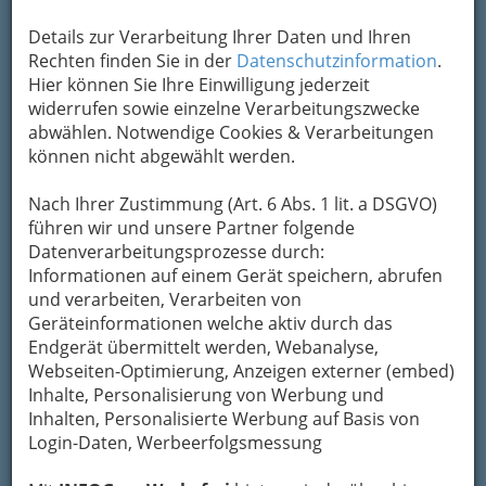
Eintrag ändern
Details zur Verarbeitung Ihrer Daten und Ihren
Kategorien
Rechten finden Sie in der
Datenschutzinformation
.
Hier können Sie Ihre Einwilligung jederzeit
widerrufen sowie einzelne Verarbeitungszwecke
2
Cleaner Production
abwählen. Notwendige Cookies & Verarbeitungen
Am Eisernen Tor 2, 8010 Graz
können nicht abgewählt werden.
+43 316 407 988
+43 316 407 988 - 30
Nach Ihrer Zustimmung (Art. 6 Abs. 1 lit. a DSGVO)
führen wir und unsere Partner folgende
Karte & Routenplaner
Eintrag ändern
Datenverarbeitungsprozesse durch:
Kategorien
Informationen auf einem Gerät speichern, abrufen
und verarbeiten, Verarbeiten von
Geräteinformationen welche aktiv durch das
3
D.C.E.
Endgerät übermittelt werden, Webanalyse,
Webseiten-Optimierung, Anzeigen externer (embed)
Frühlingstraße 4, 8053 Graz
Inhalte, Personalisierung von Werbung und
Karte & Routenplaner
Eintrag ändern
Inhalten, Personalisierte Werbung auf Basis von
Login-Daten, Werbeerfolgsmessung
Kategorien