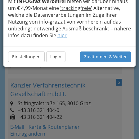
Mit
INFOGraz Werbefrei
bieten wir darüber hinaus
um € 4,99/Monat eine
'trackingfreie'
Alternative,
4
Ingenieurbüro
welche die Datenverarbeitungen im Zuge Ihrer
Nutzung von info-graz.at von vornherein auf das
St.-Veiter-Straße 11, 8045 Graz
unbedingt notwendige Ausmaß beschränkt – nähere
+43 316 694 77 70
Infos dazu finden Sie
hier
+43 316 694 77 75
E-Mail
Karte & Routenplaner
Eintrag ändern
Einstellungen
Login
Zustimmen & Weiter
Kategorien
5
Kanzler Verfahrenstechnik
Gesellschaft m.b.H.
Stiftingtalstraße 165, 8010 Graz
+43 316 321 404-0
+43 316 321 404-22
E-Mail
Karte & Routenplaner
Eintrag ändern