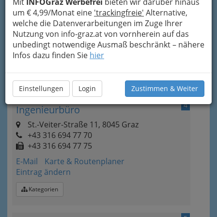
Mit
INFOGraz Werbefrei
bieten wir darüber hinaus
um € 4,99/Monat eine
'trackingfreie'
Alternative,
welche die Datenverarbeitungen im Zuge Ihrer
3
D.C.E.
Nutzung von info-graz.at von vornherein auf das
Frühlingstraße 4, 8053 Graz
unbedingt notwendige Ausmaß beschränkt – nähere
Infos dazu finden Sie
hier
Karte & Routenplaner
Eintrag ändern
Kategorien
Einstellungen
Login
Zustimmen & Weiter
4
Ingenieurbüro
St.-Veiter-Straße 11, 8045 Graz
+43 316 694 77 70
+43 316 694 77 75
E-Mail
Karte & Routenplaner
Eintrag ändern
Kategorien