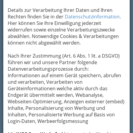
Details zur Verarbeitung Ihrer Daten und Ihren
1
Rechten finden Sie in der
Datenschutzinformation
.
ARGE Müllvermeidung
Hier können Sie Ihre Einwilligung jederzeit
Kinkgasse 7, 8020 Graz
widerrufen sowie einzelne Verarbeitungszwecke
+43 316 712 309
abwählen. Notwendige Cookies & Verarbeitungen
+43 316 712 309 - 9
können nicht abgewählt werden.
E-Mail
Karte & Routenplaner
Nach Ihrer Zustimmung (Art. 6 Abs. 1 lit. a DSGVO)
Eintrag ändern
führen wir und unsere Partner folgende
Kategorien
Datenverarbeitungsprozesse durch:
Informationen auf einem Gerät speichern, abrufen
und verarbeiten, Verarbeiten von
2
Cleaner Production
Geräteinformationen welche aktiv durch das
Endgerät übermittelt werden, Webanalyse,
Am Eisernen Tor 2, 8010 Graz
Webseiten-Optimierung, Anzeigen externer (embed)
+43 316 407 988
Inhalte, Personalisierung von Werbung und
+43 316 407 988 - 30
Inhalten, Personalisierte Werbung auf Basis von
Karte & Routenplaner
Eintrag ändern
Login-Daten, Werbeerfolgsmessung
Kategorien