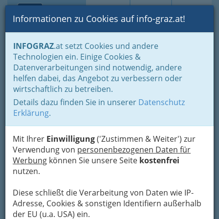
Toggle navi
Suche
Login
Menü
Informationen zu Cookies auf info-graz.at!
Home
Branchen
Bauen - der Weg zum eigenen Haus
INFOGRAZ
.at setzt Cookies und andere
Reinigung & Service
Abfallentsorgung
Technologien ein. Einige Cookies &
Datenverarbeitungen sind notwendig, andere
Nav
Abfallentsorgung
helfen dabei, das Angebot zu verbessern oder
wirtschaftlich zu betreiben.
Details dazu finden Sie in unserer
Datenschutz
Im Zeitalter der Einwegprodukte, wird es immer
Erklärung
.
mehr zur Pflicht, seinen Abfall richtig zu
sortieren, um den immer größer werdenden
Müllberg besser in den Griff zu bekommen. An
Mit Ihrer
Einwilligung
('Zustimmen & Weiter') zur
vielen Straßenecken stehen die farbigen
Verwendung von
personenbezogenen Daten für
Müllkontainer die auch den unbelesenen
Werbung
können Sie unsere Seite
kostenfrei
Umweltsündern den richtigen Weg, in die
nutzen.
richtige Mülltonne weisen.
Diese schließt die Verarbeitung von Daten wie IP-
Adresse, Cookies & sonstigen Identifiern außerhalb
Bezirksauswahl
der EU (u.a. USA) ein.
Alle Bezirke