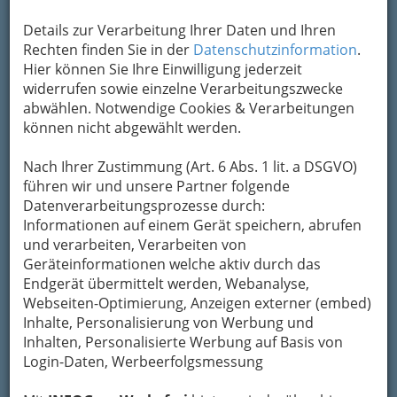
Kontaktaufnahme
Details zur Verarbeitung Ihrer Daten und Ihren
Um die Info-Graz Firmen
vor Spam-Mails zu
Rechten finden Sie in der
Datenschutzinformation
.
bewahren
, verwenden wir an dieser Stelle zur
Hier können Sie Ihre Einwilligung jederzeit
Übermittlung Ihrer Nachricht ein sicheres
widerrufen sowie einzelne Verarbeitungszwecke
Formular. Ihre Nachricht wird nach dem
abwählen. Notwendige Cookies & Verarbeitungen
Absenden umgehend per Mail an das
können nicht abgewählt werden.
Unternehmen Schrottwolf, Eisen-Metalle-
Maschinen, Handelsgesellschaft m.b.H.
Nach Ihrer Zustimmung (Art. 6 Abs. 1 lit. a DSGVO)
weitergeleitet.
führen wir und unsere Partner folgende
Datenverarbeitungsprozesse durch:
Mein Name
Informationen auf einem Gerät speichern, abrufen
und verarbeiten, Verarbeiten von
Geräteinformationen welche aktiv durch das
Meine Email Adresse
Endgerät übermittelt werden, Webanalyse,
Webseiten-Optimierung, Anzeigen externer (embed)
Inhalte, Personalisierung von Werbung und
Inhalten, Personalisierte Werbung auf Basis von
Mein Betreff
Login-Daten, Werbeerfolgsmessung