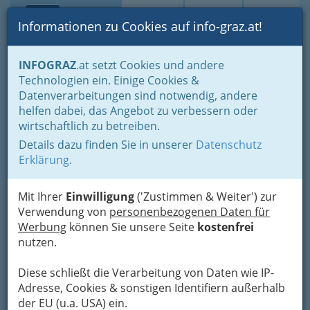
Toggle navi
Suche
Login
Menü
Informationen zu Cookies auf info-graz.at!
Home
Branchen
Bauen - der Weg zum eigenen Haus
INFOGRAZ
.at setzt Cookies und andere
Reinigung & Service
Abfallentsorgung
Technologien ein. Einige Cookies &
Schrottwolf
Datenverarbeitungen sind notwendig, andere
Nav
helfen dabei, das Angebot zu verbessern oder
Vinzenz-Muchitsch-Straße 14, 8020 Graz
wirtschaftlich zu betreiben.
+43 316 271 181
Details dazu finden Sie in unserer
Datenschutz
+43 316 271 181 - 18
Erklärung
.
Mit Ihrer
Einwilligung
('Zustimmen & Weiter') zur
Verwendung von
personenbezogenen Daten für
Karte
Werbung
können Sie unsere Seite
kostenfrei
nutzen.
Adresse mit Google Maps anschauen
Diese schließt die Verarbeitung von Daten wie IP-
Adresse, Cookies & sonstigen Identifiern außerhalb
der EU (u.a. USA) ein.