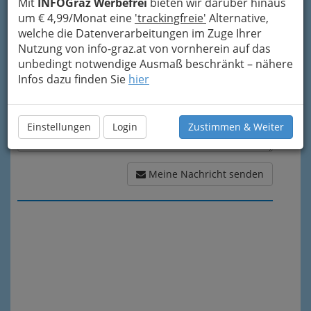
Mit
INFOGraz Werbefrei
bieten wir darüber hinaus
Meine Nachricht
um € 4,99/Monat eine
'trackingfreie'
Alternative,
welche die Datenverarbeitungen im Zuge Ihrer
Nutzung von info-graz.at von vornherein auf das
unbedingt notwendige Ausmaß beschränkt – nähere
Infos dazu finden Sie
hier
Einstellungen
Login
Zustimmen & Weiter
Meine Nachricht senden