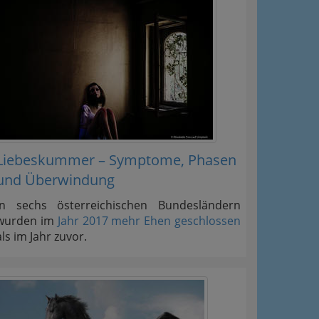
Liebeskummer – Symptome, Phasen
und Überwindung
In sechs österreichischen Bundesländern
wurden im
Jahr 2017 mehr Ehen geschlossen
als im Jahr zuvor.