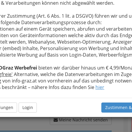
 & Verarbeitungen können nicht abgewählt werden.
rer Zustimmung (Art. 6 Abs. 1 lit. a DSGVO) führen wir und 
u bewahren
, verwenden wir an dieser Stelle zur
 folgende Datenverarbeitungsprozesse durch:
Formular. Ihre Nachricht wird nach dem Absenden
tionen auf einem Gerät speichern, abrufen und verarbeiten
ieurbüro für Kulturtechnik und Wasserwirtschaft
iten von Geräteinformationen welche aktiv durch das Endg
telt werden, Webanalyse, Webseiten-Optimierung, Anzeige
r (embed) Inhalte, Personalisierung von Werbung und Inhal
Meine Nachricht
lisierte Werbung auf Basis von Login-Daten, Werbeerfolg
OGraz Werbefrei
bieten wir darüber hinaus um € 4,99/Mona
gfreie'
Alternative, welche die Datenverarbeitungen im Zuge
 von info-graz.at von vornherein auf das unbedingt notwen
T
beschränkt – nähere Infos dazu finden Sie
hier
N
llungen
Login
Zustimmen &
Meine Nachricht senden