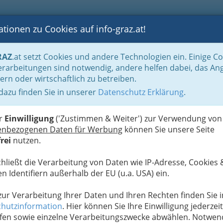
tionen zu Cookies auf info-graz.at!
B
F
G
B
GEN
LOGS
OTOS
ASTRONOMIE
RANCHEN
RAZ
.at setzt Cookies und andere Technologien ein. Einige C
Reinigung & Service
Abfallentsorgung
rarbeitungen sind notwendig, andere helfen dabei, das An
ern oder wirtschaftlich zu betreiben.
 dazu finden Sie in unserer
Datenschutz Erklärung
.
N
er
Einwilligung
('Zustimmen & Weiter') zur Verwendung von
enbezogenen Daten für Werbung
können Sie unsere Seite
rei
nutzen.
chließt die Verarbeitung von Daten wie IP-Adresse, Cookies 
n Identifiern außerhalb der EU (u.a. USA) ein.
 zur Verarbeitung Ihrer Daten und Ihren Rechten finden Sie i
hutzinformation
. Hier können Sie Ihre Einwilligung jederzeit
fen sowie einzelne Verarbeitungszwecke abwählen. Notwen