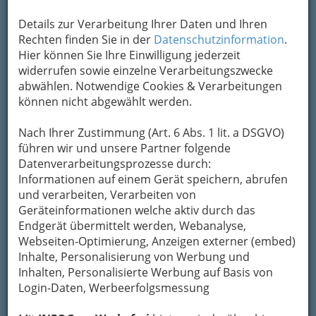
Details zur Verarbeitung Ihrer Daten und Ihren
1
Rechten finden Sie in der
Datenschutzinformation
.
UHP Umweltanlagen Handels- und
Hier können Sie Ihre Einwilligung jederzeit
Planungs-GmbH
widerrufen sowie einzelne Verarbeitungszwecke
Dorfplatz 4, 8046 Stattegg
abwählen. Notwendige Cookies & Verarbeitungen
können nicht abgewählt werden.
E-Mail
Karte & Routenplaner
Eintrag ändern
Nach Ihrer Zustimmung (Art. 6 Abs. 1 lit. a DSGVO)
führen wir und unsere Partner folgende
Kategorien
Datenverarbeitungsprozesse durch:
Informationen auf einem Gerät speichern, abrufen
2
und verarbeiten, Verarbeiten von
Umweltfirmendatenbank
Geräteinformationen welche aktiv durch das
E-Mail
Eintrag ändern
Endgerät übermittelt werden, Webanalyse,
Webseiten-Optimierung, Anzeigen externer (embed)
Kategorien
Inhalte, Personalisierung von Werbung und
Inhalten, Personalisierte Werbung auf Basis von
Login-Daten, Werbeerfolgsmessung
12 Treffer
Seite
2
von
2
1
2