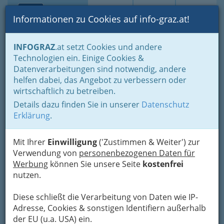
Toggle navi
Suche
Login
Menü
Informationen zu Cookies auf info-graz.at!
Home
Branchen
Bauen - der Weg zum eigenen Haus
INFOGRAZ
.at setzt Cookies und andere
Reinigung & Service
Abfallentsorgung
Technologien ein. Einige Cookies &
D.C.E.
Datenverarbeitungen sind notwendig, andere
Nav
helfen dabei, das Angebot zu verbessern oder
Frühlingstraße 4, 8053 Graz
wirtschaftlich zu betreiben.
Details dazu finden Sie in unserer
Datenschutz
Erklärung
.
Karte
Mit Ihrer
Einwilligung
('Zustimmen & Weiter') zur
Verwendung von
personenbezogenen Daten für
Werbung
können Sie unsere Seite
kostenfrei
Adresse mit Google Maps anschauen
nutzen.
Diese schließt die Verarbeitung von Daten wie IP-
Adresse, Cookies & sonstigen Identifiern außerhalb
der EU (u.a. USA) ein.