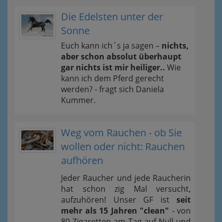
Die Edelsten unter der
Sonne
Euch kann ich´s ja sagen –
nichts,
aber schon absolut überhaupt
gar nichts ist mir heiliger..
Wie
kann ich dem Pferd gerecht
werden? - fragt sich Daniela
Kummer.
Weg vom Rauchen - ob Sie
wollen oder nicht: Rauchen
aufhören
Jeder Raucher und jede Raucherin
hat schon zig Mal versucht,
aufzuhören! Unser GF ist
seit
mehr als 15 Jahren "clean"
- von
80 Zigaretten am Tag auf Null und