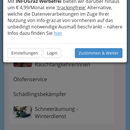
Mit
INFOGraz Werbefrei
bieten wir darüber hinaus
um € 4,99/Monat eine
'trackingfreie'
Alternative,
Teppichreinigung
welche die Datenverarbeitungen im Zuge Ihrer
Nutzung von info-graz.at von vornherein auf das
unbedingt notwendige Ausmaß beschränkt – nähere
Abfallentsorgung
Infos dazu finden Sie
hier
Bettfederreinigung
Einstellungen
Login
Zustimmen & Weiter
Rauchfangkehrer und
Rauchfangkehrerinnen
Ölofenservice
Schädlingsbekämpfer
Schneeräumung -
Winterdienst