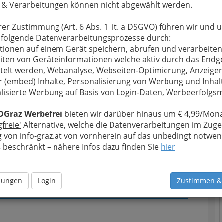
 & Verarbeitungen können nicht abgewählt werden.
u bewahren
, verwenden wir an dieser Stelle zur
Formular. Ihre Nachricht wird nach dem Absenden
rer Zustimmung (Art. 6 Abs. 1 lit. a DSGVO) führen wir und 
ch - Gesellschaft für Abfallwirtschaft, Energie-
 folgende Datenverarbeitungsprozesse durch:
tionen auf einem Gerät speichern, abrufen und verarbeiten
iten von Geräteinformationen welche aktiv durch das Endg
Meine Nachricht
telt werden, Webanalyse, Webseiten-Optimierung, Anzeige
r (embed) Inhalte, Personalisierung von Werbung und Inhal
lisierte Werbung auf Basis von Login-Daten, Werbeerfolg
OGraz Werbefrei
bieten wir darüber hinaus um € 4,99/Mona
gfreie'
Alternative, welche die Datenverarbeitungen im Zuge
 von info-graz.at von vornherein auf das unbedingt notwen
T
beschränkt – nähere Infos dazu finden Sie
hier
N
Meine Nachricht senden
llungen
Login
Zustimmen &