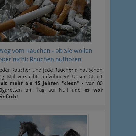
Weg vom Rauchen - ob Sie wollen
oder nicht: Rauchen aufhören
Jeder Raucher und jede Raucherin hat schon
zig Mal versucht, aufzuhören! Unser GF ist
seit mehr als 15 Jahren "clean"
- von 80
Zigaretten am Tag auf Null und
es war
einfach!