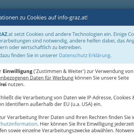
tionen zu Cookies auf info-graz.at!
B
F
G
B
GEN
LOGS
OTOS
ASTRONOMIE
RANCHEN
RAZ
.at setzt Cookies und andere Technologien ein. Einige C
Reinigung & Service
Abfallentsorgung
rarbeitungen sind notwendig, andere helfen dabei, das An
ern oder wirtschaftlich zu betreiben.
 dazu finden Sie in unserer
Datenschutz Erklärung
.
N
er
Einwilligung
('Zustimmen & Weiter') zur Verwendung von
enbezogenen Daten für Werbung
können Sie unsere Seite
rei
nutzen.
chließt die Verarbeitung von Daten wie IP-Adresse, Cookies 
n Identifiern außerhalb der EU (u.a. USA) ein.
 zur Verarbeitung Ihrer Daten und Ihren Rechten finden Sie i
hutzinformation
. Hier können Sie Ihre Einwilligung jederzeit
fen sowie einzelne Verarbeitungszwecke abwählen. Notwen