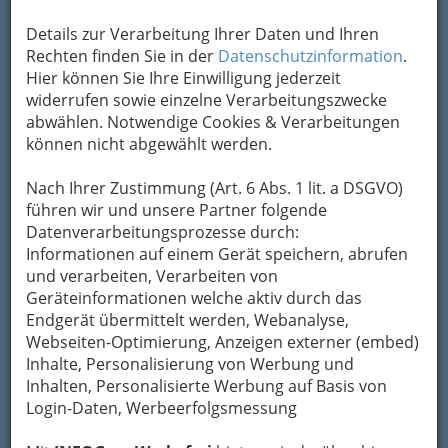
Details zur Verarbeitung Ihrer Daten und Ihren
Rechten finden Sie in der
Datenschutzinformation
.
Hier können Sie Ihre Einwilligung jederzeit
„Leben heißt Bewegung.
widerrufen sowie einzelne Verarbeitungszwecke
Bewegung des Körpers
abwählen. Notwendige Cookies & Verarbeitungen
und Bewegung der
können nicht abgewählt werden.
Energie.
Nach Ihrer Zustimmung (Art. 6 Abs. 1 lit. a DSGVO)
Die Energie im Körper
führen wir und unsere Partner folgende
soll fließen –
Datenverarbeitungsprozesse durch:
und ebenso harmonisch
Informationen auf einem Gerät speichern, abrufen
fließend
und verarbeiten, Verarbeiten von
sollen die Bewegungen
Geräteinformationen welche aktiv durch das
der
Endgerät übermittelt werden, Webanalyse,
traditionellen chinesischen
Webseiten-Optimierung, Anzeigen externer (embed)
Körperkunst sein.“
Inhalte, Personalisierung von Werbung und
Inhalten, Personalisierte Werbung auf Basis von
Dr. Xiaoqiu LI
Login-Daten, Werbeerfolgsmessung
[7. Dan Wushu-Meister]