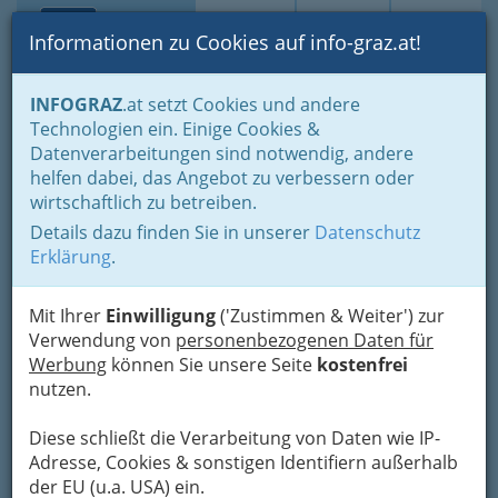
Toggle navi
Suche
Login
Menü
Informationen zu Cookies auf info-graz.at!
Home
Lifestyle
Gleichklang für Körper, Geist und Seele
INFOGRAZ
.at setzt Cookies und andere
Adressen von Seminaranbietern
Technologien ein. Einige Cookies &
Dr. Xiaoqiu LI - Leben heißt
Datenverarbeitungen sind notwendig, andere
Nav
helfen dabei, das Angebot zu verbessern oder
Bewegung
wirtschaftlich zu betreiben.
Details dazu finden Sie in unserer
Datenschutz
Landweg 19, 8046 Graz- Stattegg
Erklärung
.
+43 316 698 888
+43 664 2526 600
Mit Ihrer
Einwilligung
('Zustimmen & Weiter') zur
Verwendung von
personenbezogenen Daten für
Werbung
können Sie unsere Seite
kostenfrei
nutzen.
Diese schließt die Verarbeitung von Daten wie IP-
Adresse, Cookies & sonstigen Identifiern außerhalb
der EU (u.a. USA) ein.