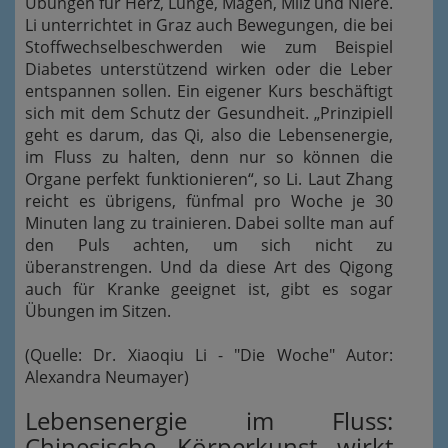
Übungen für Herz, Lunge, Magen, Milz und Niere.
Li unterrichtet in Graz auch Bewegungen, die bei
Stoffwechselbeschwerden wie zum Beispiel
Diabetes unterstützend wirken oder die Leber
entspannen sollen. Ein eigener Kurs beschäftigt
sich mit dem Schutz der Gesundheit. „Prinzipiell
geht es darum, das Qi, also die Lebensenergie,
im Fluss zu halten, denn nur so können die
Organe perfekt funktionieren“, so Li. Laut Zhang
reicht es übrigens, fünfmal pro Woche je 30
Minuten lang zu trainieren. Dabei sollte man auf
den Puls achten, um sich nicht zu
überanstrengen. Und da diese Art des Qigong
auch für Kranke geeignet ist, gibt es sogar
Übungen im Sitzen.
(Quelle: Dr. Xiaoqiu Li - "Die Woche" Autor:
Alexandra Neumayer)
Lebensenergie im Fluss:
Chinesische Körperkunst wirkt