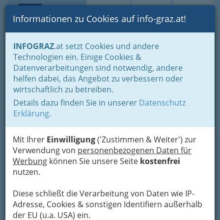
Toggle navi
Suche
Login
Menü
Informationen zu Cookies auf info-graz.at!
Home
Lifestyle
Gleichklang für Körper, Geist und Seele
INFOGRAZ
.at setzt Cookies und andere
Adressen von Seminaranbietern
Technologien ein. Einige Cookies &
Hans Diether Zorn
Datenverarbeitungen sind notwendig, andere
Nav
helfen dabei, das Angebot zu verbessern oder
Rohrbach 175, 8151 Hitzendorf
wirtschaftlich zu betreiben.
+43 664 439 6162
Details dazu finden Sie in unserer
Datenschutz
Erklärung
.
Mit Ihrer
Einwilligung
('Zustimmen & Weiter') zur
Karte
Verwendung von
personenbezogenen Daten für
Werbung
können Sie unsere Seite
kostenfrei
nutzen.
Adresse mit Google Maps anschauen
Diese schließt die Verarbeitung von Daten wie IP-
Adresse, Cookies & sonstigen Identifiern außerhalb
Kontaktaufnahme
der EU (u.a. USA) ein.