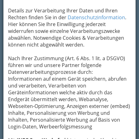
Um die Info-Graz Firmen
vor Spam-Mails zu
Details zur Verarbeitung Ihrer Daten und Ihren
bewahren
, verwenden wir an dieser Stelle zur
Rechten finden Sie in der
Datenschutzinformation
.
Übermittlung Ihrer Nachricht ein sicheres
Hier können Sie Ihre Einwilligung jederzeit
Formular. Ihre Nachricht wird nach dem
widerrufen sowie einzelne Verarbeitungszwecke
Absenden umgehend per Mail an das
abwählen. Notwendige Cookies & Verarbeitungen
Unternehmen Hans Diether Zorn weitergeleitet.
können nicht abgewählt werden.
Mein Name
Nach Ihrer Zustimmung (Art. 6 Abs. 1 lit. a DSGVO)
führen wir und unsere Partner folgende
Datenverarbeitungsprozesse durch:
Meine Email Adresse
Informationen auf einem Gerät speichern, abrufen
und verarbeiten, Verarbeiten von
Geräteinformationen welche aktiv durch das
Endgerät übermittelt werden, Webanalyse,
Mein Betreff
Webseiten-Optimierung, Anzeigen externer (embed)
Inhalte, Personalisierung von Werbung und
Inhalten, Personalisierte Werbung auf Basis von
Meine Nachricht
Login-Daten, Werbeerfolgsmessung