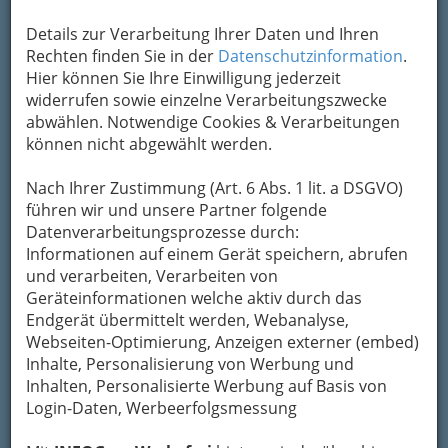
Kontaktaufnahme
Details zur Verarbeitung Ihrer Daten und Ihren
Um die Info-Graz Firmen
vor Spam-Mails zu
Rechten finden Sie in der
Datenschutzinformation
.
bewahren
, verwenden wir an dieser Stelle zur
Hier können Sie Ihre Einwilligung jederzeit
Übermittlung Ihrer Nachricht ein sicheres
widerrufen sowie einzelne Verarbeitungszwecke
Formular. Ihre Nachricht wird nach dem
abwählen. Notwendige Cookies & Verarbeitungen
Absenden umgehend per Mail an das
können nicht abgewählt werden.
Unternehmen Yoga Austria - BYO -
Yogalehrausbildungen österreichweit
Nach Ihrer Zustimmung (Art. 6 Abs. 1 lit. a DSGVO)
weitergeleitet.
führen wir und unsere Partner folgende
Datenverarbeitungsprozesse durch:
Mein Name
Informationen auf einem Gerät speichern, abrufen
und verarbeiten, Verarbeiten von
Geräteinformationen welche aktiv durch das
Meine Email Adresse
Endgerät übermittelt werden, Webanalyse,
Webseiten-Optimierung, Anzeigen externer (embed)
Inhalte, Personalisierung von Werbung und
Mein Betreff
Inhalten, Personalisierte Werbung auf Basis von
Login-Daten, Werbeerfolgsmessung