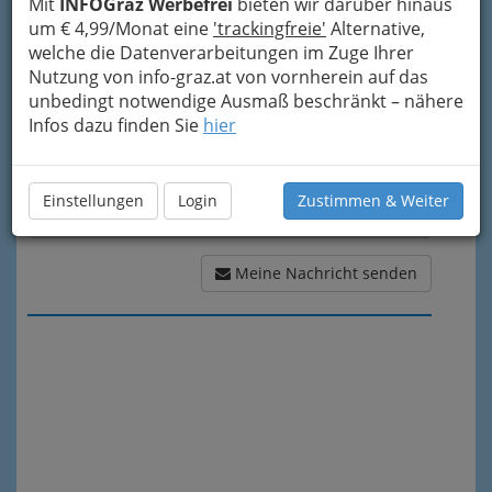
Mit
INFOGraz Werbefrei
bieten wir darüber hinaus
Meine Nachricht
um € 4,99/Monat eine
'trackingfreie'
Alternative,
welche die Datenverarbeitungen im Zuge Ihrer
Nutzung von info-graz.at von vornherein auf das
unbedingt notwendige Ausmaß beschränkt – nähere
Infos dazu finden Sie
hier
Einstellungen
Login
Zustimmen & Weiter
Meine Nachricht senden