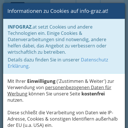
Toggle navi
Suche
Login
Menü
Informationen zu Cookies auf info-graz.at!
Home
Lifestyle
Gleichklang für Körper, Geist und Seele
INFOGRAZ
.at setzt Cookies und andere
Adressen von Seminaranbietern
Technologien ein. Einige Cookies &
Yoga Austria - BYO -
Datenverarbeitungen sind notwendig, andere
Nav
helfen dabei, das Angebot zu verbessern oder
Yogalehrausbildungen
wirtschaftlich zu betreiben.
österreichweit
Details dazu finden Sie in unserer
Datenschutz
Erklärung
.
Neustiftgasse 14 St. 2 / II, 1070 Wien
+43 1 5053 695
Mit Ihrer
Einwilligung
('Zustimmen & Weiter') zur
Verwendung von
personenbezogenen Daten für
Werbung
können Sie unsere Seite
kostenfrei
nutzen.
Karte
Diese schließt die Verarbeitung von Daten wie IP-
Karte anzeigen
Adresse, Cookies & sonstigen Identifiern außerhalb
der EU (u.a. USA) ein.