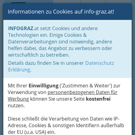
Toggle navi
Suche
Login
Menü
Informationen zu Cookies auf info-graz.at!
Home
Branchen
Gewinnspiele - Lokale Gutscheine
INFOGRAZ
.at setzt Cookies und andere
Unternehmen, die GrazGutscheine akzeptieren
Technologien ein. Einige Cookies &
Optikhaus Schwarz - Ing.
Datenverarbeitungen sind notwendig, andere
Nav
helfen dabei, das Angebot zu verbessern oder
Nina Schwarz
wirtschaftlich zu betreiben.
Details dazu finden Sie in unserer
Datenschutz
Mariatroster Straße 32, 8043 Graz-Kroisbach
Erklärung
.
+43 316 323 710
+43 316 323 705
Mit Ihrer
Einwilligung
('Zustimmen & Weiter') zur
Gutschein
Verwendung von
personenbezogenen Daten für
Werbung
können Sie unsere Seite
kostenfrei
nutzen.
Ing. Nina Schwarz, DIE
Spezialistin für gutes Sehen
Diese schließt die Verarbeitung von Daten wie IP-
Adresse, Cookies & sonstigen Identifiern außerhalb
der EU (u.a. USA) ein.