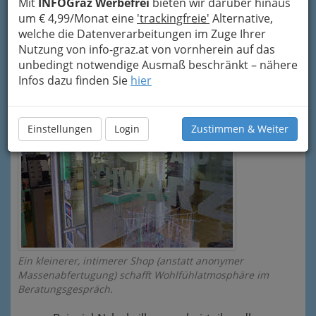
Mit
INFOGraz Werbefrei
bieten wir darüber hinaus
In der eigenen Werkstatt fertigt
um € 4,99/Monat eine
'trackingfreie'
Alternative,
sie nicht nur
welche die Datenverarbeitungen im Zuge Ihrer
Standardprogramme sondern
Nutzung von info-graz.at von vornherein auf das
auch Speziallösungen,...
unbedingt notwendige Ausmaß beschränkt – nähere
Infos dazu finden Sie
hier
Einstellungen
Login
Zustimmen & Weiter
Ein kleinerer, intimerer Shop (anstatt anonymer
Massenabfertugung) schafft Wohlfühlatmosphäre im
Beratungsgespräch.