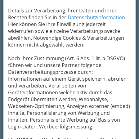
Details zur Verarbeitung Ihrer Daten und Ihren
Rechten finden Sie in der
Datenschutzinformation
.
Hier können Sie Ihre Einwilligung jederzeit
widerrufen sowie einzelne Verarbeitungszwecke
abwählen. Notwendige Cookies & Verarbeitungen
können nicht abgewählt werden.
Nach Ihrer Zustimmung (Art. 6 Abs. 1 lit. a DSGVO)
führen wir und unsere Partner folgende
Optikerblut in den Adern seit Generationen und
Datenverarbeitungsprozesse durch:
überdurchschnittliche (auch eigene) Erfahrung – Ing.
Nina Schwarz
Informationen auf einem Gerät speichern, abrufen
und verarbeiten, Verarbeiten von
Hier bedient "der Chef"!
Geräteinformationen welche aktiv durch das
Endgerät übermittelt werden, Webanalyse,
Das ist nicht nur ein geflügeltes Wort, sondern
Webseiten-Optimierung, Anzeigen externer (embed)
bei Optikhaus Schwarz tägliche Praxis. Ing. Nina
Inhalte, Personalisierung von Werbung und
Schwarz ist in der hohen Schule des
Inhalten, Personalisierte Werbung auf Basis von
großväterlichen und väterlichen Meisterbetriebs
Login-Daten, Werbeerfolgsmessung
selbst zum Meister geworden.