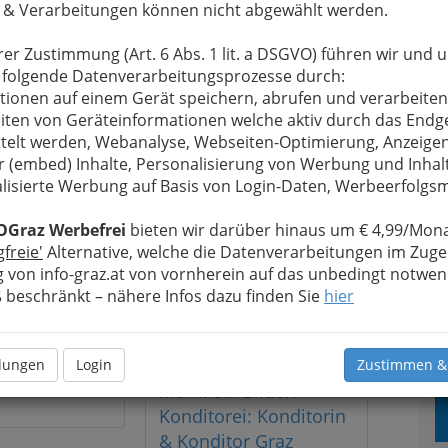
erschiedlichsten Themen inspirieren.
 & Verarbeitungen können nicht abgewählt werden.
hen Sie mit dem Citymanagement einen virtuellen
rer Zustimmung (Art. 6 Abs. 1 lit. a DSGVO) führen wir und 
kaufsbummel oder werfen Sie einen Blick in die
 folgende Datenverarbeitungsprozesse durch:
zer Galerien.
Besuchen Sie Lokale, Gaststätten
tionen auf einem Gerät speichern, abrufen und verarbeiten
 Restaurants, sehen Sie Künstlern bei ihrer
iten von Geräteinformationen welche aktiv durch das Endg
eit zu
oder lassen Sie sich von bildlichen „good
telt werden, Webanalyse, Webseiten-Optimierung, Anzeige
 Netz ist alles möglich. Oder möchten Sie Ihr
r (embed) Inhalte, Personalisierung von Werbung und Inhal
 und Userinnen präsentieren? Dann kontaktieren
lisierte Werbung auf Basis von Login-Daten, Werbeerfolg
hier zu sehen.
OGraz Werbefrei
bieten wir darüber hinaus um € 4,99/Mona
gfreie'
Alternative, welche die Datenverarbeitungen im Zuge
 von info-graz.at von vornherein auf das unbedingt notwen
beschränkt – nähere Infos dazu finden Sie
hier
Torten, Kekse, Kuchen,
llungen
Login
Zustimmen &
 Markus
Muffins… Bilder:
Konditorei: Konditorin
& Konditor Graz