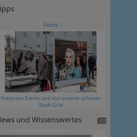
ipps
Fotos
Fotos von Events und von unserer schönen
Stadt Graz
ews und Wissenswertes