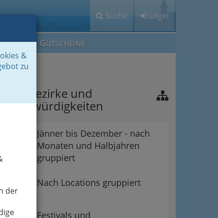
Suche
Login
M
G
EIN IG
UTSCHEINE
ookies &
gebot zu
raz - Bezirke und
ehenswürdigkeiten
Jänner bis Dezember - nach
Monaten und Halbjahren
gruppiert
&
Nach Locations gruppiert
n der
dige
Festivals und