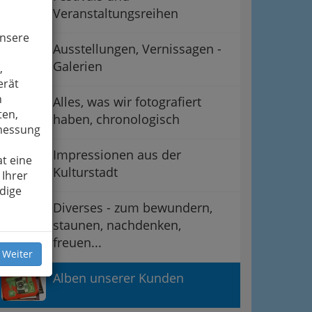
Veranstaltungsreihen
unsere
Ausstellungen, Vernissagen -
Galerien
,
erät
n
Alles, was wir fotografiert
ten,
haben, chronologisch
smessung
Impressionen aus der
t eine
Kulturstadt
 Ihrer
dige
Diverses - zum bewundern,
staunen, nachdenken,
freuen...
 Weiter
Alben unserer Kunden