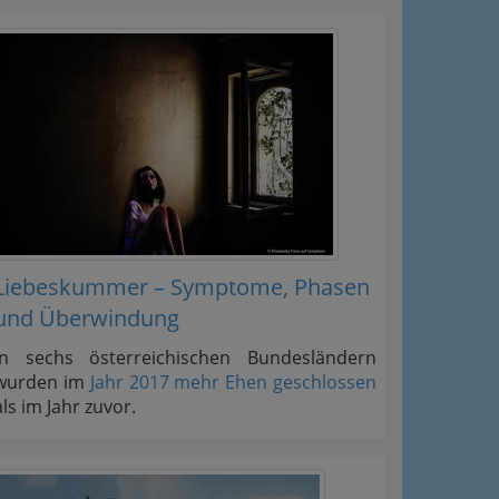
Liebeskummer – Symptome, Phasen
und Überwindung
In sechs österreichischen Bundesländern
wurden im
Jahr 2017 mehr Ehen geschlossen
als im Jahr zuvor.