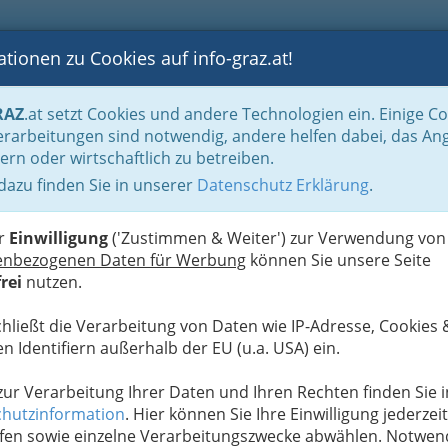
tionen zu Cookies auf info-graz.at!
B
F
G
B
GEN
LOGS
OTOS
ASTRONOMIE
RANCHEN
RAZ
.at setzt Cookies und andere Technologien ein. Einige C
rarbeitungen sind notwendig, andere helfen dabei, das An
ern oder wirtschaftlich zu betreiben.
 dazu finden Sie in unserer
Datenschutz Erklärung
.
G
tdecken Sie die
S
e Menschen in unserem
er
Einwilligung
('Zustimmen & Weiter') zur Verwendung von
enbezogenen Daten für Werbung
können Sie unsere Seite
rei
nutzen.
tion rechts zu keinem Ergebnis kommen:
Suchen
chließt die Verarbeitung von Daten wie IP-Adresse, Cookies 
dern
auf INFOGRAZ.at mit Google™-Technik.
n Identifiern außerhalb der EU (u.a. USA) ein.
azieren Sie doch mit uns durch die
deshauptstadt und ihre schöne Umgebung.
 zur Verarbeitung Ihrer Daten und Ihren Rechten finden Sie i
den Sie zum Häferlgucker oder Kunstliebhaber.
hutzinformation
. Hier können Sie Ihre Einwilligung jederzeit
sen Sie sich von unseren Fotostrecken zu den
fen sowie einzelne Verarbeitungszwecke abwählen. Notwen