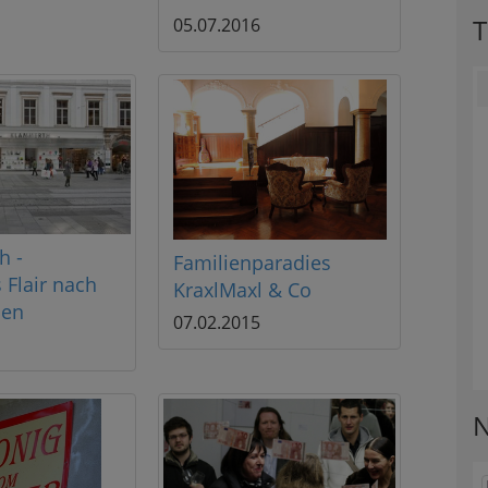
T
05.07.2016
h -
Familienparadies
 Flair nach
KraxlMaxl & Co
len
07.02.2015
N