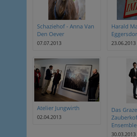
Schaziehof - Anna Van
Harald Ma
Den Oever
Eggersdor
07.07.2013
23.06.2013
Atelier Jungwirth
Das Graze
Zauberkof
02.04.2013
Ensemble
30.03.2013