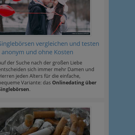
Singlebörsen vergleichen und testen
- anonym und ohne Kosten
Auf der Suche nach der großen Liebe
entscheiden sich immer mehr Damen und
Herren jeden Alters für die einfache,
bequeme Variante: das
Onlinedating über
Singlebörsen
.