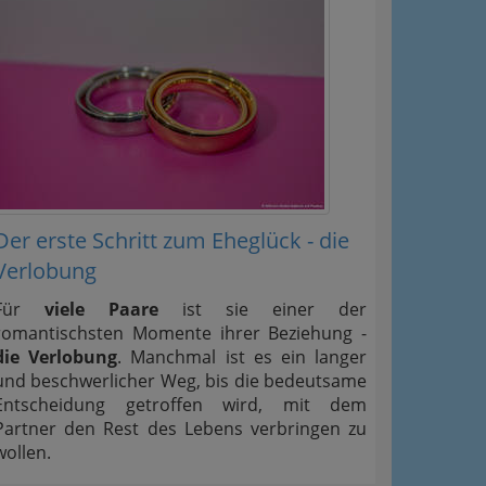
Der erste Schritt zum Eheglück - die
Verlobung
Für
viele Paare
ist sie einer der
romantischsten Momente ihrer Beziehung -
die Verlobung
. Manchmal ist es ein langer
und beschwerlicher Weg, bis die bedeutsame
Entscheidung getroffen wird, mit dem
Partner den Rest des Lebens verbringen zu
wollen.