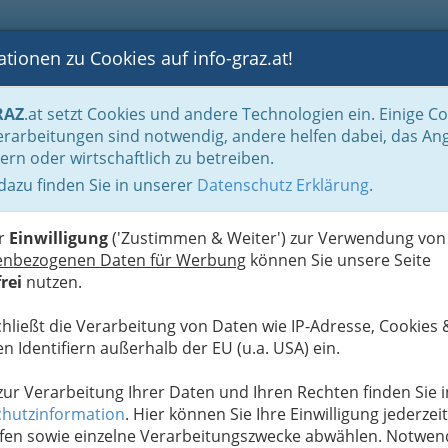
tionen zu Cookies auf info-graz.at!
B
F
G
B
GEN
LOGS
OTOS
ASTRONOMIE
RANCHEN
RAZ
.at setzt Cookies und andere Technologien ein. Einige C
Ausflugstipps, Ausflugsziele: Familienausflug
rarbeitungen sind notwendig, andere helfen dabei, das An
ern oder wirtschaftlich zu betreiben.
 "well welt kumberg"
 dazu finden Sie in unserer
Datenschutz Erklärung
.
A
er
Einwilligung
('Zustimmen & Weiter') zur Verwendung von
enbezogenen Daten für Werbung
können Sie unsere Seite
rei
nutzen.
chließt die Verarbeitung von Daten wie IP-Adresse, Cookies 
izeitlücke zwischen der
n Identifiern außerhalb der EU (u.a. USA) ein.
uptstadt Weiz. Mit dem
lreichen Zusatzangeboten
 zur Verarbeitung Ihrer Daten und Ihren Rechten finden Sie i
etzt die Marktgemeinde
hutzinformation
. Hier können Sie Ihre Einwilligung jederzeit
ien, Jugendgruppen und
fen sowie einzelne Verarbeitungszwecke abwählen. Notwen
tellt die Natur in den