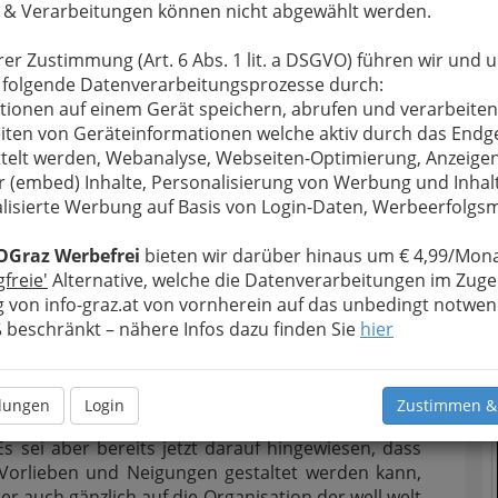
 & Verarbeitungen können nicht abgewählt werden.
höcklland.
rer Zustimmung (Art. 6 Abs. 1 lit. a DSGVO) führen wir und 
 folgende Datenverarbeitungsprozesse durch:
t einem zusätzlichen
Kleinkinderbereich
und die
tionen auf einem Gerät speichern, abrufen und verarbeiten
nis, Beachvolleyball, Beachsoccer,
bis hin zu
iten von Geräteinformationen welche aktiv durch das Endg
gie und kulinarischen Genuß sorgt das Restaurant
telt werden, Webanalyse, Webseiten-Optimierung, Anzeige
bgeschiedene Liegewiesen laden zur Entspannung
r (embed) Inhalte, Personalisierung von Werbung und Inhal
e Möglichkeit zu mehrtägigen Abenteuerurlauben.
lisierte Werbung auf Basis von Login-Daten, Werbeerfolg
nd Ausgangspunkt für Sport zu Fuß, mit dem Ball
OGraz Werbefrei
bieten wir darüber hinaus um € 4,99/Mona
T
gfreie'
Alternative, welche die Datenverarbeitungen im Zuge
 von info-graz.at von vornherein auf das unbedingt notwen
nterfesten Blockhütten mit je 2 Einheiten und
beschränkt – nähere Infos dazu finden Sie
hier
N
inschaftshütte
, eine
Sanitärhütte
, ein
Pavillon
pdorf zu einem vollkommenen Erlebnis. Dabei ist
e Attraktion:
llungen
Login
Zustimmen &
erden
3 Schwerpunkt-Programme
angeboten wie
s sei aber bereits jetzt darauf hingewiesen, dass
Vorlieben und Neigungen gestaltet werden kann,
 auch gänzlich auf die Organisation der well welt