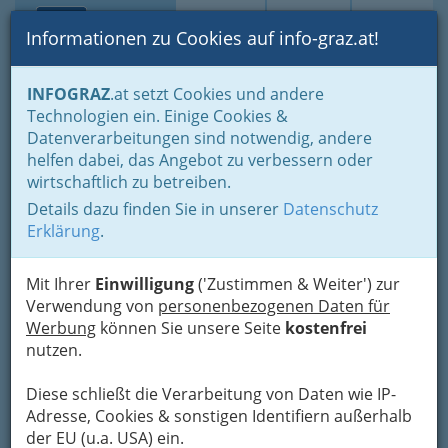
Toggle navi
Suche
Login
Menü
Informationen zu Cookies auf info-graz.at!
Home
Lebens-Guide
Ausflugsziele in der grünen Mark
INFOGRAZ
.at setzt Cookies und andere
Ausflugstipps, Ausflugsziele: Familienausflug
Technologien ein. Einige Cookies &
Burgruine Klöch
Datenverarbeitungen sind notwendig, andere
Nav
helfen dabei, das Angebot zu verbessern oder
Klöch 110, 8493 Klöch
wirtschaftlich zu betreiben.
+43 3476 2545
Details dazu finden Sie in unserer
Datenschutz
Erklärung
.
Mit Ihrer
Einwilligung
('Zustimmen & Weiter') zur
Im Norden von Klöch erhebt sich auf einem
Verwendung von
personenbezogenen Daten für
Basalthügel die Burgruine von Klöch. Einstmals
Werbung
können Sie unsere Seite
kostenfrei
diente sie als Wehrburg. Erstmals erwähnt
nutzen.
wurde die Burg im Jahr 1365. Ganz in der Nähe
der Burg entstand eine Siedlung, das heutige
Diese schließt die Verarbeitung von Daten wie IP-
Klöch. Die Burg, die stark verfallen war, wurde
Adresse, Cookies & sonstigen Identifiern außerhalb
1997 von der Gemeinde Klöch gepachtetund in
der EU (u.a. USA) ein.
teilen renoviert. Inzwischen stehen den