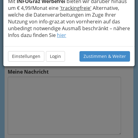
Mit
INFOGraz Werbefrei
bieten wir darüber hinaus
Mein Name
um € 4,99/Monat eine
'trackingfreie'
Alternative,
welche die Datenverarbeitungen im Zuge Ihrer
Nutzung von info-graz.at von vornherein auf das
Meine Email Adresse
unbedingt notwendige Ausmaß beschränkt – nähere
Infos dazu finden Sie
hier
Mein Betreff
Einstellungen
Login
Zustimmen & Weiter
Meine Nachricht