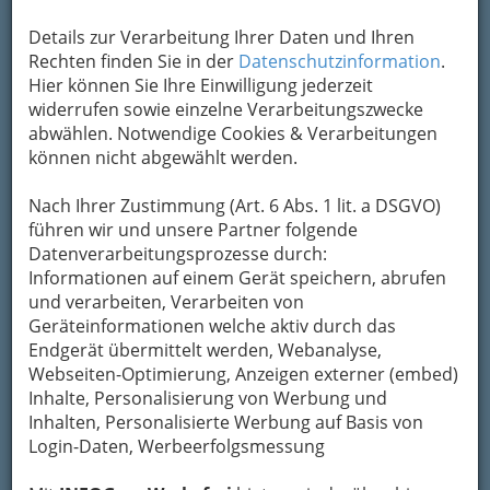
Besuchern ein 35m hoher Aussichtsturm und
Details zur Verarbeitung Ihrer Daten und Ihren
die sogenannte Kulturarena zur Verfügung.
Rechten finden Sie in der
Datenschutzinformation
.
Öffnungszeiten: Von Ostern bis Oktober, täglich
Hier können Sie Ihre Einwilligung jederzeit
12-18 Uhr
widerrufen sowie einzelne Verarbeitungszwecke
abwählen. Notwendige Cookies & Verarbeitungen
Karte
können nicht abgewählt werden.
Nach Ihrer Zustimmung (Art. 6 Abs. 1 lit. a DSGVO)
Adresse mit Google Maps anschauen
führen wir und unsere Partner folgende
Datenverarbeitungsprozesse durch:
Informationen auf einem Gerät speichern, abrufen
Kontaktaufnahme
und verarbeiten, Verarbeiten von
Geräteinformationen welche aktiv durch das
Um die Info-Graz Firmen
vor Spam-Mails zu
Endgerät übermittelt werden, Webanalyse,
bewahren
, verwenden wir an dieser Stelle zur
Webseiten-Optimierung, Anzeigen externer (embed)
Übermittlung Ihrer Nachricht ein sicheres
Inhalte, Personalisierung von Werbung und
Formular. Ihre Nachricht wird nach dem
Inhalten, Personalisierte Werbung auf Basis von
Absenden umgehend per Mail an das
Login-Daten, Werbeerfolgsmessung
Unternehmen Burgruine Klöch weitergeleitet.