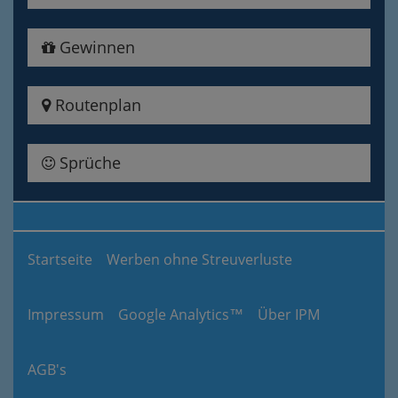
Gewinnen
Routenplan
Sprüche
Startseite
Werben ohne Streuverluste
Impressum
Google Analytics™
Über IPM
AGB's