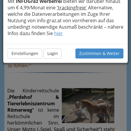
Mit
INFOGraz Werbefrei
bieten wir darüber hinaus
um € 4,99/Monat eine
'trackingfreie'
Alternative,
welche die Datenverarbeitungen im Zuge Ihrer
„Kinder, ich kenne da einen Ort, an dem Pferde
Nutzung von info-graz.at von vornherein auf das
genießerisch in der Sonne
unbedingt notwendige Ausmaß beschränkt – nähere
dösen, Kaninchen
ihre Bauten graben, Ziegen ohne Grenzen
Infos dazu finden Sie
hier
umherspazieren, Schweine sich im Schlammbad
suhlen und
Hundewelpen toben.
ein paradiesischer Ort für Kinder, um
Einstellungen
Login
Zustimmen & Weiter
auszuspannen, Spaß zu haben,
sich einfach wohl
zu fühlen.“
Die Kinderreitschule
„
Pferdehof &
Tiererlebniszentrum
Römerweg
“ ist keine
Reitschule im
herkömmlichen Sinn.
Unser Motto („Spiel, Spaß und Sicherheit“) steht