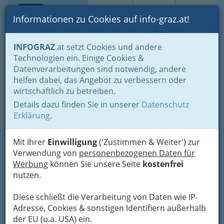
Toggle navi
Suche
Login
Menü
Informationen zu Cookies auf info-graz.at!
Home
Lebens-Guide
Ausflugsziele in der grünen Mark
INFOGRAZ
.at setzt Cookies und andere
Ausflugstipps, Ausflugsziele: Familienausflug
Technologien ein. Einige Cookies &
Kinderreitschule &
Datenverarbeitungen sind notwendig, andere
helfen dabei, das Angebot zu verbessern oder
Tiererlebniszentrum
wirtschaftlich zu betreiben.
Pferdehof Römerweg
Details dazu finden Sie in unserer
Datenschutz
Erklärung
.
Römerstraße 97, 8063 Höf-Präbach
+43 650 591 03 17
Mit Ihrer
Einwilligung
('Zustimmen & Weiter') zur
Verwendung von
personenbezogenen Daten für
Werbung
können Sie unsere Seite
kostenfrei
Spiel, Spaß und Sicherheit am
nutzen.
Römerweg: ein kleines Paradies
Diese schließt die Verarbeitung von Daten wie IP-
für Kinder und Pferde vor den
Adresse, Cookies & sonstigen Identifiern außerhalb
Toren der Stadt.
der EU (u.a. USA) ein.